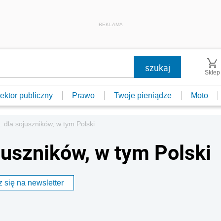
REKLAMA
Sklep
ektor publiczny
Prawo
Twoje pieniądze
Moto
. dla sojuszników, w tym Polski
juszników, w tym Polski
 się na newsletter