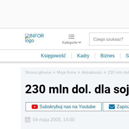
Kategorie
Księgowość
Kadry
Biznes
S
»
»
»
Strona główna
Moja firma
Aktualności
230 mln dol
230 mln dol. dla so
Subskrybuj nas na Youtube
Zapisz
04 maja 2005, 14:00