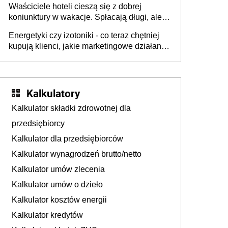
Właściciele hoteli cieszą się z dobrej
tam, gdzie wielu spędzi urlop po cichu
koniunktury w wakacje. Spłacają długi, ale
już martwią się, co będzie jesienią
Energetyki czy izotoniki - co teraz chętniej
kupują klienci, jakie marketingowe działania
podejmują sklepy
Kalkulatory
Kalkulator składki zdrowotnej dla
przedsiębiorcy
Kalkulator dla przedsiębiorców
Kalkulator wynagrodzeń brutto/netto
Kalkulator umów zlecenia
Kalkulator umów o dzieło
Kalkulator kosztów energii
Kalkulator kredytów