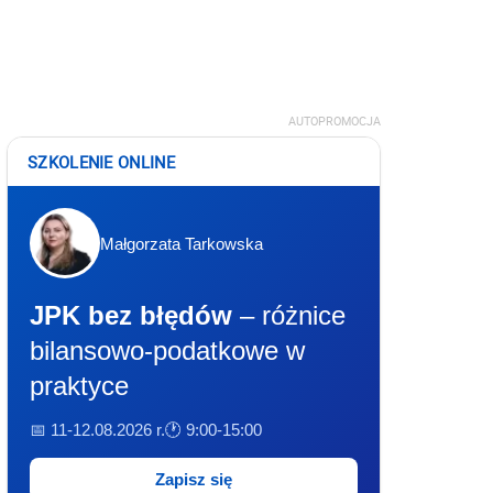
AUTOPROMOCJA
SZKOLENIE ONLINE
Małgorzata Tarkowska
JPK bez błędów
– różnice
bilansowo-podatkowe w
praktyce
📅 11-12.08.2026 r.
🕐 9:00-15:00
Zapisz się