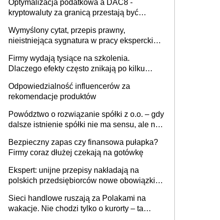
Optymalizacja podatkowa a DAC8 -
kryptowaluty za granicą przestają być
niewidoczne. I co dalej?
Wymyślony cytat, przepis prawny,
nieistniejąca sygnatura w pracy eksperckiej -
sam zakup ChatGPT to nie wdrożenie AI w
Firmy wydają tysiące na szkolenia.
firmie
Dlaczego efekty często znikają po kilku
tygodniach?
Odpowiedzialność influencerów za
rekomendacje produktów
Powództwo o rozwiązanie spółki z o.o. – gdy
dalsze istnienie spółki nie ma sensu, ale nie
wszyscy wspólnicy są tego zdania
Bezpieczny zapas czy finansowa pułapka?
Firmy coraz dłużej czekają na gotówkę
Ekspert: unijne przepisy nakładają na
polskich przedsiębiorców nowe obowiązki w
zakresie opakowań
Sieci handlowe ruszają za Polakami na
wakacje. Nie chodzi tylko o kurorty – ta
walka o portfele klientów dzieje się także