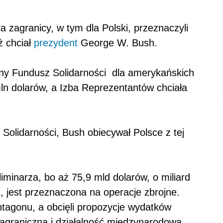
 zagranicy, w tym dla Polski, przeznaczyli
ż chciał
prezydent
George W. Bush.
ny Fundusz Solidarności dla amerykańskich
mln dolarów, a Izba Reprezentantów chciała
olidarności, Bush obiecywał Polsce z tej
minarza, bo aż 75,9 mld dolarów, o miliard
, jest przeznaczona na operacje zbrojne.
ntagonu, a obcięli propozycje wydatków
graniczną i działalność międzynarodową.