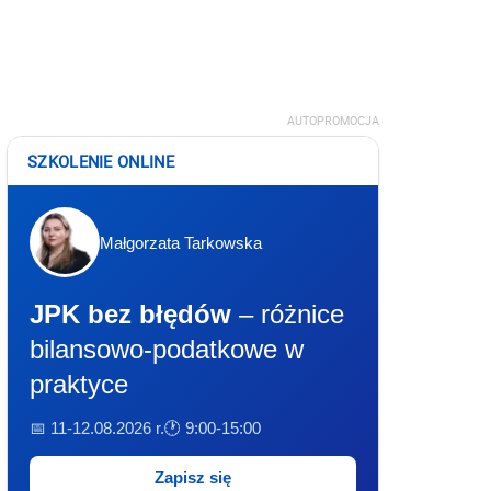
AUTOPROMOCJA
SZKOLENIE ONLINE
Małgorzata Tarkowska
JPK bez błędów
– różnice
bilansowo-podatkowe w
praktyce
📅 11-12.08.2026 r.
🕐 9:00-15:00
Zapisz się