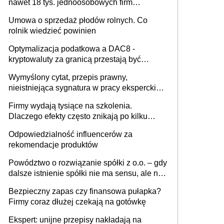
nawet 18 tys. jednoosobowych firm
miesięcznie
Umowa o sprzedaż płodów rolnych. Co
rolnik wiedzieć powinien
Optymalizacja podatkowa a DAC8 -
kryptowaluty za granicą przestają być
niewidoczne. I co dalej?
Wymyślony cytat, przepis prawny,
nieistniejąca sygnatura w pracy eksperckiej -
sam zakup ChatGPT to nie wdrożenie AI w
Firmy wydają tysiące na szkolenia.
firmie
Dlaczego efekty często znikają po kilku
tygodniach?
Odpowiedzialność influencerów za
rekomendacje produktów
Powództwo o rozwiązanie spółki z o.o. – gdy
dalsze istnienie spółki nie ma sensu, ale nie
wszyscy wspólnicy są tego zdania
Bezpieczny zapas czy finansowa pułapka?
Firmy coraz dłużej czekają na gotówkę
Ekspert: unijne przepisy nakładają na