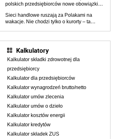
polskich przedsiębiorców nowe obowiązki w
zakresie opakowań
Sieci handlowe ruszają za Polakami na
wakacje. Nie chodzi tylko o kurorty – ta
walka o portfele klientów dzieje się także
tam, gdzie wielu spędzi urlop po cichu
Kalkulatory
Kalkulator składki zdrowotnej dla
przedsiębiorcy
Kalkulator dla przedsiębiorców
Kalkulator wynagrodzeń brutto/netto
Kalkulator umów zlecenia
Kalkulator umów o dzieło
Kalkulator kosztów energii
Kalkulator kredytów
Kalkulator składek ZUS