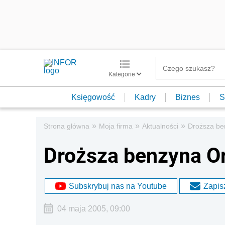
Kategorie
Księgowość
Kadry
Biznes
S
»
»
»
Strona główna
Moja firma
Aktualności
Droższa be
Droższa benzyna O
Subskrybuj nas na Youtube
Zapisz
04 maja 2005, 09:00