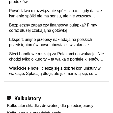
produktów
Powództwo o rozwiązanie spółki z o.o. – gdy dalsze
istnienie spółki nie ma sensu, ale nie wszyscy
wspólnicy są tego zdania
Bezpieczny zapas czy finansowa pułapka? Firmy
coraz dłużej czekają na gotówkę
Ekspert: unijne przepisy nakładają na polskich
przedsiębiorców nowe obowiązki w zakresie
opakowań
Sieci handlowe ruszają za Polakami na wakacje. Nie
chodzi tylko o kurorty – ta walka o portfele klientów
dzieje się także tam, gdzie wielu spędzi urlop po
Właściciele hoteli cieszą się z dobrej koniunktury w
cichu
wakacje. Spłacają długi, ale już martwią się, co
będzie jesienią
Kalkulatory
Kalkulator składki zdrowotnej dla przedsiębiorcy