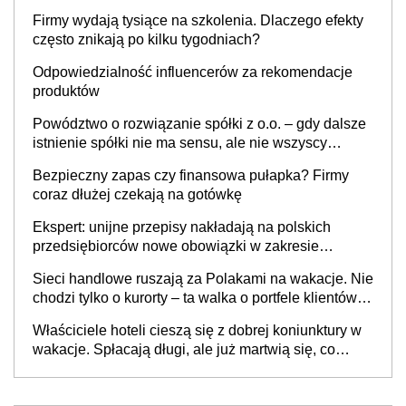
to nie wdrożenie AI w firmie
Firmy wydają tysiące na szkolenia. Dlaczego efekty
często znikają po kilku tygodniach?
Odpowiedzialność influencerów za rekomendacje
produktów
Powództwo o rozwiązanie spółki z o.o. – gdy dalsze
istnienie spółki nie ma sensu, ale nie wszyscy
wspólnicy są tego zdania
Bezpieczny zapas czy finansowa pułapka? Firmy
coraz dłużej czekają na gotówkę
Ekspert: unijne przepisy nakładają na polskich
przedsiębiorców nowe obowiązki w zakresie
opakowań
Sieci handlowe ruszają za Polakami na wakacje. Nie
chodzi tylko o kurorty – ta walka o portfele klientów
dzieje się także tam, gdzie wielu spędzi urlop po
Właściciele hoteli cieszą się z dobrej koniunktury w
cichu
wakacje. Spłacają długi, ale już martwią się, co
będzie jesienią