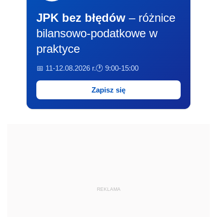
JPK bez błędów
– różnice
bilansowo-podatkowe w
praktyce
📅 11-12.08.2026 r.
🕐 9:00-15:00
Zapisz się
REKLAMA