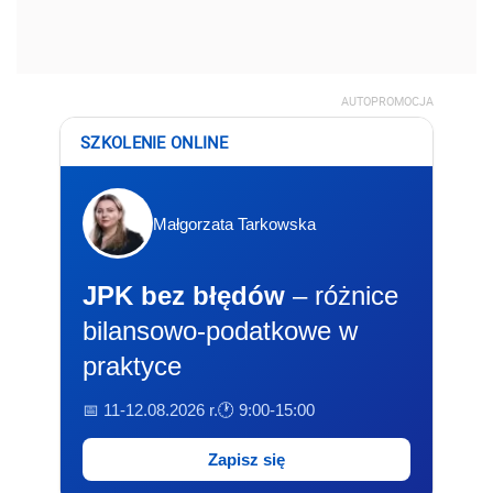
AUTOPROMOCJA
SZKOLENIE ONLINE
Małgorzata Tarkowska
JPK bez błędów
– różnice
bilansowo-podatkowe w
praktyce
📅 11-12.08.2026 r.
🕐 9:00-15:00
Zapisz się