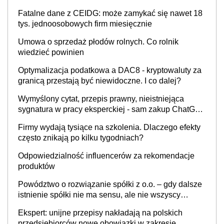
Fatalne dane z CEIDG: może zamykać się nawet 18
tys. jednoosobowych firm miesięcznie
Umowa o sprzedaż płodów rolnych. Co rolnik
wiedzieć powinien
Optymalizacja podatkowa a DAC8 - kryptowaluty za
granicą przestają być niewidoczne. I co dalej?
Wymyślony cytat, przepis prawny, nieistniejąca
sygnatura w pracy eksperckiej - sam zakup ChatGPT
to nie wdrożenie AI w firmie
Firmy wydają tysiące na szkolenia. Dlaczego efekty
często znikają po kilku tygodniach?
Odpowiedzialność influencerów za rekomendacje
produktów
Powództwo o rozwiązanie spółki z o.o. – gdy dalsze
istnienie spółki nie ma sensu, ale nie wszyscy
wspólnicy są tego zdania
Ekspert: unijne przepisy nakładają na polskich
przedsiębiorców nowe obowiązki w zakresie