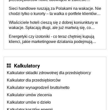
opakowań
Sieci handlowe ruszają za Polakami na wakacje. Nie
chodzi tylko o kurorty – ta walka o portfele klientów
dzieje się także tam, gdzie wielu spędzi urlop po
Właściciele hoteli cieszą się z dobrej koniunktury w
cichu
wakacje. Spłacają długi, ale już martwią się, co
będzie jesienią
Energetyki czy izotoniki - co teraz chętniej kupują
klienci, jakie marketingowe działania podejmują
sklepy
Kalkulatory
Kalkulator składki zdrowotnej dla przedsiębiorcy
Kalkulator dla przedsiębiorców
Kalkulator wynagrodzeń brutto/netto
Kalkulator umów zlecenia
Kalkulator umów o dzieło
Kalkulator kosztów energii