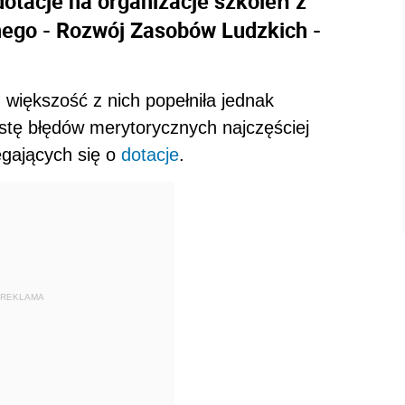
dotacje na organizacje szkoleń z
ego - Rozwój Zasobów Ludzkich -
, większość z nich popełniła jednak
stę błędów merytorycznych najczęściej
egających się o
dotacje
.
REKLAMA