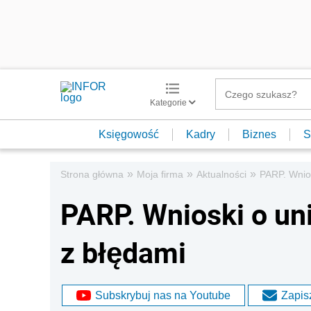
Kategorie
Księgowość
Kadry
Biznes
S
»
»
»
Strona główna
Moja firma
Aktualności
PARP. Wnios
PARP. Wnioski o uni
z błędami
Subskrybuj nas na Youtube
Zapisz