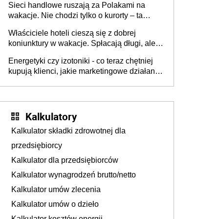
Sieci handlowe ruszają za Polakami na
wakacje. Nie chodzi tylko o kurorty – ta
walka o portfele klientów dzieje się także
Właściciele hoteli cieszą się z dobrej
tam, gdzie wielu spędzi urlop po cichu
koniunktury w wakacje. Spłacają długi, ale
już martwią się, co będzie jesienią
Energetyki czy izotoniki - co teraz chętniej
kupują klienci, jakie marketingowe działania
podejmują sklepy
Kalkulatory
Kalkulator składki zdrowotnej dla
przedsiębiorcy
Kalkulator dla przedsiębiorców
Kalkulator wynagrodzeń brutto/netto
Kalkulator umów zlecenia
Kalkulator umów o dzieło
Kalkulator kosztów energii