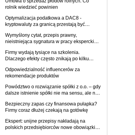
Umowa o sprzedaż płodów rolnych. Co
rolnik wiedzieć powinien
Optymalizacja podatkowa a DAC8 -
kryptowaluty za granicą przestają być
niewidoczne. I co dalej?
Wymyślony cytat, przepis prawny,
nieistniejąca sygnatura w pracy eksperckiej -
sam zakup ChatGPT to nie wdrożenie AI w
Firmy wydają tysiące na szkolenia.
firmie
Dlaczego efekty często znikają po kilku
tygodniach?
Odpowiedzialność influencerów za
rekomendacje produktów
Powództwo o rozwiązanie spółki z o.o. – gdy
dalsze istnienie spółki nie ma sensu, ale nie
wszyscy wspólnicy są tego zdania
Bezpieczny zapas czy finansowa pułapka?
Firmy coraz dłużej czekają na gotówkę
Ekspert: unijne przepisy nakładają na
polskich przedsiębiorców nowe obowiązki w
zakresie opakowań