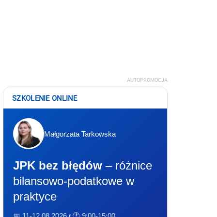
AUTOPROMOCJA
SZKOLENIE ONLINE
Małgorzata Tarkowska
JPK bez błędów
– różnice
bilansowo-podatkowe w
praktyce
📅 11-12.08.2026 r.
🕐 9:00-15:00