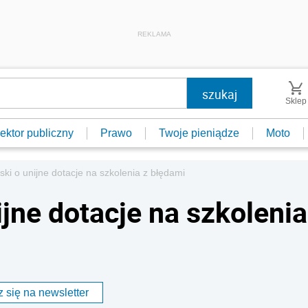
REKLAMA
Sklep
ektor publiczny
Prawo
Twoje pieniądze
Moto
ki o unijne dotacje na szkolenia z błędami
jne dotacje na szkolenia
 się na newsletter