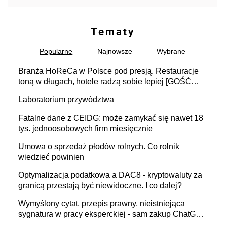
Tematy
Popularne
Najnowsze
Wybrane
Branża HoReCa w Polsce pod presją. Restauracje
toną w długach, hotele radzą sobie lepiej [GOŚĆ
INFOR.PL]
Laboratorium przywództwa
Fatalne dane z CEIDG: może zamykać się nawet 18
tys. jednoosobowych firm miesięcznie
Umowa o sprzedaż płodów rolnych. Co rolnik
wiedzieć powinien
Optymalizacja podatkowa a DAC8 - kryptowaluty za
granicą przestają być niewidoczne. I co dalej?
Wymyślony cytat, przepis prawny, nieistniejąca
sygnatura w pracy eksperckiej - sam zakup ChatGPT
to nie wdrożenie AI w firmie