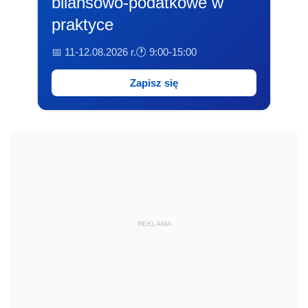
bilansowo-podatkowe w
praktyce
📅 11-12.08.2026 r.
🕐 9:00-15:00
Zapisz się
REKLAMA