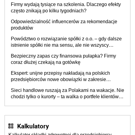
Firmy wydają tysiące na szkolenia. Dlaczego efekty
często znikają po kilku tygodniach?
Odpowiedzialność influencerów za rekomendacje
produktów
Powództwo o rozwiązanie spółki z o.o. – gdy dalsze
istnienie spółki nie ma sensu, ale nie wszyscy
wspólnicy są tego zdania
Bezpieczny zapas czy finansowa pułapka? Firmy
coraz dłużej czekają na gotówkę
Ekspert: unijne przepisy nakładają na polskich
przedsiębiorców nowe obowiązki w zakresie
opakowań
Sieci handlowe ruszają za Polakami na wakacje. Nie
chodzi tylko o kurorty – ta walka o portfele klientów
dzieje się także tam, gdzie wielu spędzi urlop po
cichu
Kalkulatory
Kalkulator składki zdrowotnej dla przedsiębiorcy