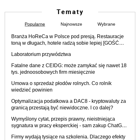
Tematy
Popularne
Najnowsze
Wybrane
Branża HoReCa w Polsce pod presją. Restauracje
toną w długach, hotele radzą sobie lepiej [GOŚĆ
INFOR.PL]
Laboratorium przywództwa
Fatalne dane z CEIDG: może zamykać się nawet 18
tys. jednoosobowych firm miesięcznie
Umowa o sprzedaż płodów rolnych. Co rolnik
wiedzieć powinien
Optymalizacja podatkowa a DAC8 - kryptowaluty za
granicą przestają być niewidoczne. I co dalej?
Wymyślony cytat, przepis prawny, nieistniejąca
sygnatura w pracy eksperckiej - sam zakup ChatGPT
to nie wdrożenie AI w firmie
Firmy wydają tysiące na szkolenia. Dlaczego efekty