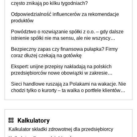
często znikają po kilku tygodniach?
Odpowiedzialność influencerów za rekomendacje
produktów
Powództwo o rozwiązanie spółki z o.o. – gdy dalsze
istnienie spółki nie ma sensu, ale nie wszyscy
wspólnicy są tego zdania
Bezpieczny zapas czy finansowa pułapka? Firmy
coraz dłużej czekają na gotówkę
Ekspert: unijne przepisy nakładają na polskich
przedsiębiorców nowe obowiązki w zakresie
opakowań
Sieci handlowe ruszają za Polakami na wakacje. Nie
chodzi tylko o kurorty – ta walka o portfele klientów
dzieje się także tam, gdzie wielu spędzi urlop po
cichu
Kalkulatory
Kalkulator składki zdrowotnej dla przedsiębiorcy