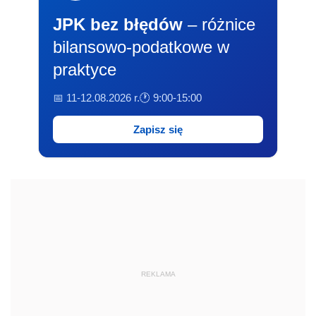
JPK bez błędów
– różnice
bilansowo-podatkowe w
praktyce
📅 11-12.08.2026 r.
🕐 9:00-15:00
Zapisz się
REKLAMA