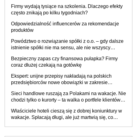
to nie wdrożenie AI w firmie
Firmy wydają tysiące na szkolenia. Dlaczego efekty
często znikają po kilku tygodniach?
Odpowiedzialność influencerów za rekomendacje
produktów
Powództwo o rozwiązanie spółki z o.o. – gdy dalsze
istnienie spółki nie ma sensu, ale nie wszyscy
wspólnicy są tego zdania
Bezpieczny zapas czy finansowa pułapka? Firmy
coraz dłużej czekają na gotówkę
Ekspert: unijne przepisy nakładają na polskich
przedsiębiorców nowe obowiązki w zakresie
opakowań
Sieci handlowe ruszają za Polakami na wakacje. Nie
chodzi tylko o kurorty – ta walka o portfele klientów
dzieje się także tam, gdzie wielu spędzi urlop po
Właściciele hoteli cieszą się z dobrej koniunktury w
cichu
wakacje. Spłacają długi, ale już martwią się, co
będzie jesienią