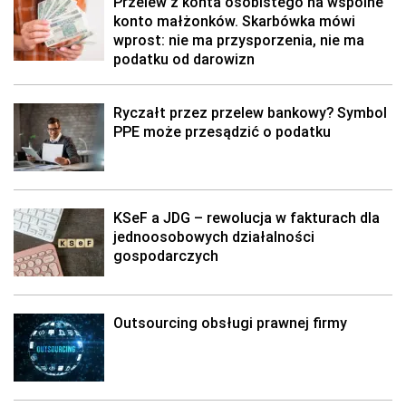
Przelew z konta osobistego na wspólne
konto małżonków. Skarbówka mówi
wprost: nie ma przysporzenia, nie ma
podatku od darowizn
Ryczałt przez przelew bankowy? Symbol
PPE może przesądzić o podatku
KSeF a JDG – rewolucja w fakturach dla
jednoosobowych działalności
gospodarczych
Outsourcing obsługi prawnej firmy