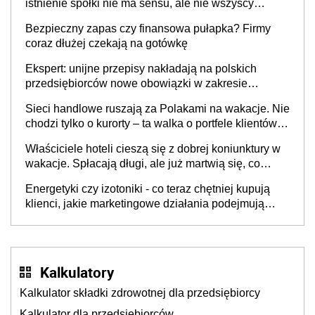
istnienie spółki nie ma sensu, ale nie wszyscy
wspólnicy są tego zdania
Bezpieczny zapas czy finansowa pułapka? Firmy
coraz dłużej czekają na gotówkę
Ekspert: unijne przepisy nakładają na polskich
przedsiębiorców nowe obowiązki w zakresie
opakowań
Sieci handlowe ruszają za Polakami na wakacje. Nie
chodzi tylko o kurorty – ta walka o portfele klientów
dzieje się także tam, gdzie wielu spędzi urlop po
Właściciele hoteli cieszą się z dobrej koniunktury w
cichu
wakacje. Spłacają długi, ale już martwią się, co
będzie jesienią
Energetyki czy izotoniki - co teraz chętniej kupują
klienci, jakie marketingowe działania podejmują
sklepy
Kalkulatory
Kalkulator składki zdrowotnej dla przedsiębiorcy
Kalkulator dla przedsiębiorców