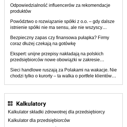
Odpowiedzialność influencerów za rekomendacje
produktów
Powództwo o rozwiązanie spółki z o.o. – gdy dalsze
istnienie spółki nie ma sensu, ale nie wszyscy
wspólnicy są tego zdania
Bezpieczny zapas czy finansowa pułapka? Firmy
coraz dłużej czekają na gotówkę
Ekspert: unijne przepisy nakładają na polskich
przedsiębiorców nowe obowiązki w zakresie
opakowań
Sieci handlowe ruszają za Polakami na wakacje. Nie
chodzi tylko o kurorty – ta walka o portfele klientów
dzieje się także tam, gdzie wielu spędzi urlop po
cichu
Kalkulatory
Kalkulator składki zdrowotnej dla przedsiębiorcy
Kalkulator dla przedsiębiorców