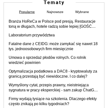
Tematy
Popularne
Najnowsze
Wybrane
Branża HoReCa w Polsce pod presją. Restauracje
toną w długach, hotele radzą sobie lepiej [GOŚĆ
INFOR.PL]
Laboratorium przywództwa
Fatalne dane z CEIDG: może zamykać się nawet 18
tys. jednoosobowych firm miesięcznie
Umowa o sprzedaż płodów rolnych. Co rolnik
wiedzieć powinien
Optymalizacja podatkowa a DAC8 - kryptowaluty za
granicą przestają być niewidoczne. I co dalej?
Wymyślony cytat, przepis prawny, nieistniejąca
sygnatura w pracy eksperckiej - sam zakup ChatGPT
to nie wdrożenie AI w firmie
Firmy wydają tysiące na szkolenia. Dlaczego efekty
często znikają po kilku tygodniach?