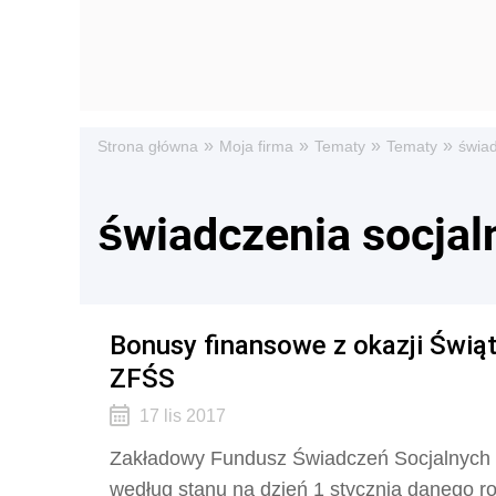
»
»
»
»
Strona główna
Moja firma
Tematy
Tematy
świad
świadczenia socjal
Bonusy finansowe z okazji Świą
ZFŚS
17 lis 2017
Zakładowy Fundusz Świadczeń Socjalnych 
według stanu na dzień 1 stycznia danego r