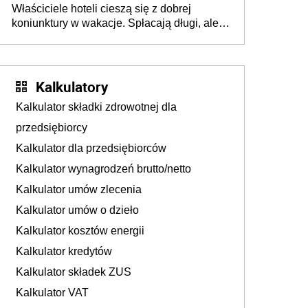
Właściciele hoteli cieszą się z dobrej
tam, gdzie wielu spędzi urlop po cichu
koniunktury w wakacje. Spłacają długi, ale
już martwią się, co będzie jesienią
Kalkulatory
Kalkulator składki zdrowotnej dla
przedsiębiorcy
Kalkulator dla przedsiębiorców
Kalkulator wynagrodzeń brutto/netto
Kalkulator umów zlecenia
Kalkulator umów o dzieło
Kalkulator kosztów energii
Kalkulator kredytów
Kalkulator składek ZUS
Kalkulator VAT