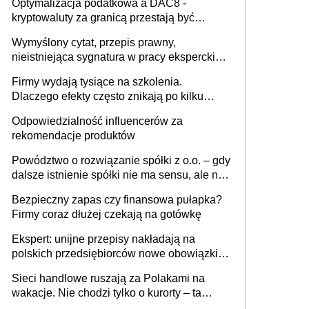
Optymalizacja podatkowa a DAC8 -
kryptowaluty za granicą przestają być
niewidoczne. I co dalej?
Wymyślony cytat, przepis prawny,
nieistniejąca sygnatura w pracy eksperckiej -
sam zakup ChatGPT to nie wdrożenie AI w
Firmy wydają tysiące na szkolenia.
firmie
Dlaczego efekty często znikają po kilku
tygodniach?
Odpowiedzialność influencerów za
rekomendacje produktów
Powództwo o rozwiązanie spółki z o.o. – gdy
dalsze istnienie spółki nie ma sensu, ale nie
wszyscy wspólnicy są tego zdania
Bezpieczny zapas czy finansowa pułapka?
Firmy coraz dłużej czekają na gotówkę
Ekspert: unijne przepisy nakładają na
polskich przedsiębiorców nowe obowiązki w
zakresie opakowań
Sieci handlowe ruszają za Polakami na
wakacje. Nie chodzi tylko o kurorty – ta
walka o portfele klientów dzieje się także