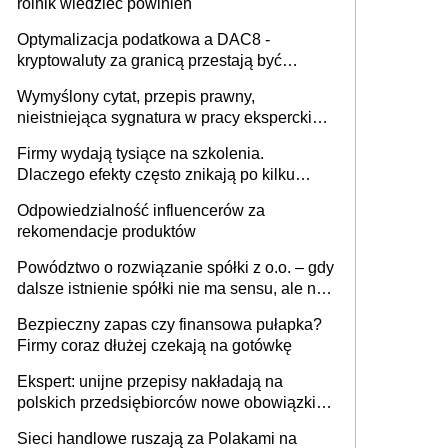
rolnik wiedzieć powinien
Optymalizacja podatkowa a DAC8 -
kryptowaluty za granicą przestają być
niewidoczne. I co dalej?
Wymyślony cytat, przepis prawny,
nieistniejąca sygnatura w pracy eksperckiej -
sam zakup ChatGPT to nie wdrożenie AI w
Firmy wydają tysiące na szkolenia.
firmie
Dlaczego efekty często znikają po kilku
tygodniach?
Odpowiedzialność influencerów za
rekomendacje produktów
Powództwo o rozwiązanie spółki z o.o. – gdy
dalsze istnienie spółki nie ma sensu, ale nie
wszyscy wspólnicy są tego zdania
Bezpieczny zapas czy finansowa pułapka?
Firmy coraz dłużej czekają na gotówkę
Ekspert: unijne przepisy nakładają na
polskich przedsiębiorców nowe obowiązki w
zakresie opakowań
Sieci handlowe ruszają za Polakami na