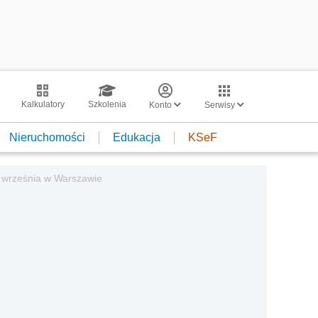
Kalkulatory
Szkolenia
Konto
Serwisy
Nieruchomości
Edukacja
KSeF
0 września w Warszawie