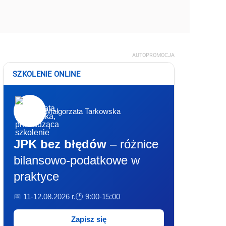
AUTOPROMOCJA
SZKOLENIE ONLINE
Małgorzata Tarkowska
JPK bez błędów
– różnice
bilansowo-podatkowe w
praktyce
📅 11-12.08.2026 r.
🕐 9:00-15:00
Zapisz się