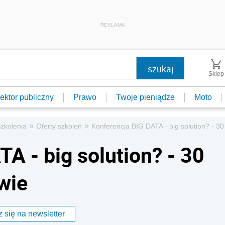
REKLAMA
Sklep
ektor publiczny
Prawo
Twoje pieniądze
Moto
»
»
zkolenia
Oferty szkoleń
Konferencja BIG DATA - big solution? - 3
A - big solution? - 30
wie
 się na newsletter