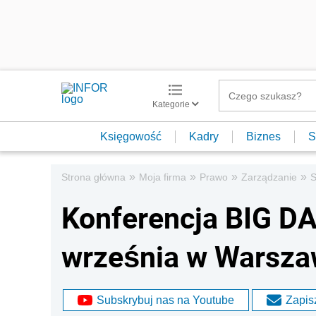
Kategorie
Księgowość
Kadry
Biznes
S
»
»
»
»
Strona główna
Moja firma
Prawo
Zarządzanie
S
Konferencja BIG DAT
września w Warsza
Subskrybuj nas na Youtube
Zapisz