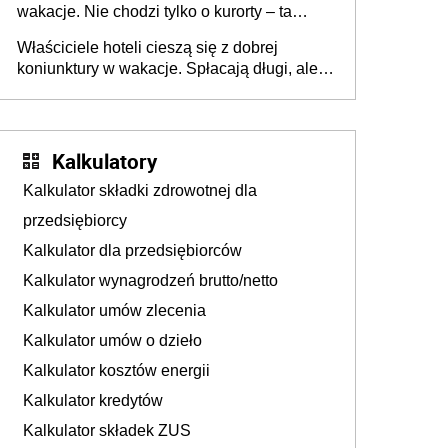
wakacje. Nie chodzi tylko o kurorty – ta
walka o portfele klientów dzieje się także
Właściciele hoteli cieszą się z dobrej
tam, gdzie wielu spędzi urlop po cichu
koniunktury w wakacje. Spłacają długi, ale
już martwią się, co będzie jesienią
Kalkulatory
Kalkulator składki zdrowotnej dla
przedsiębiorcy
Kalkulator dla przedsiębiorców
Kalkulator wynagrodzeń brutto/netto
Kalkulator umów zlecenia
Kalkulator umów o dzieło
Kalkulator kosztów energii
Kalkulator kredytów
Kalkulator składek ZUS