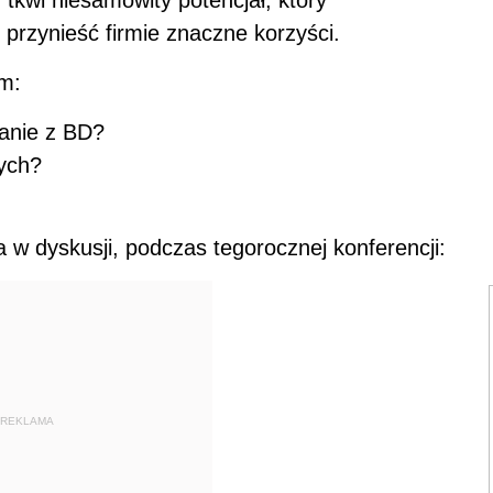
tkwi niesamowity potencjał, który
przynieść firmie znaczne korzyści.
m:
tanie z BD?
nych?
w dyskusji, podczas tegorocznej konferencji:
REKLAMA