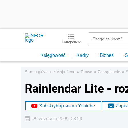
Kategorie
Księgowość
Kadry
Biznes
S
»
»
»
»
Strona główna
Moja firma
Prawo
Zarządzanie
S
Rainlendar Lite - 
Subskrybuj nas na Youtube
Zapisz
25 września 2009, 08:29