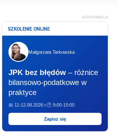
AUTOPROMOCJA
SZKOLENIE ONLINE
Małgorzata Tarkowska
JPK bez błędów
– różnice
bilansowo-podatkowe w
praktyce
📅 11-12.08.2026 r.
🕐 9:00-15:00
Zapisz się