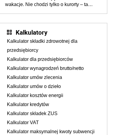
wakacje. Nie chodzi tylko o kurorty – ta
walka o portfele klientów dzieje się także
tam, gdzie wielu spędzi urlop po cichu
Kalkulatory
Kalkulator składki zdrowotnej dla
przedsiębiorcy
Kalkulator dla przedsiębiorców
Kalkulator wynagrodzeń brutto/netto
Kalkulator umów zlecenia
Kalkulator umów o dzieło
Kalkulator kosztów energii
Kalkulator kredytów
Kalkulator składek ZUS
Kalkulator VAT
Kalkulator maksymalnej kwoty subwencji