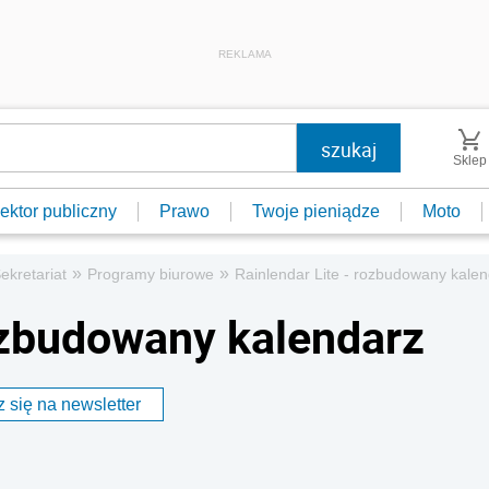
REKLAMA
Sklep
ektor publiczny
Prawo
Twoje pieniądze
Moto
»
»
ekretariat
Programy biurowe
Rainlendar Lite - rozbudowany kale
rozbudowany kalendarz
 się na newsletter