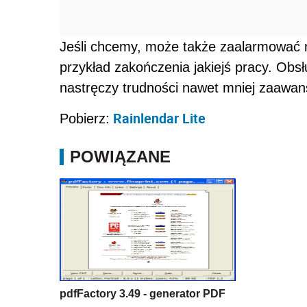
pdfFactory 3.49 - generator PDF
Źródło:
Własne
Wersja do druku
N
Udostępnij na Linkedin
Podzie