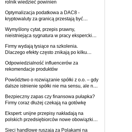
rolnik wiedzieć powinien
Optymalizacja podatkowa a DAC8 -
kryptowaluty za granicą przestają być
niewidoczne. I co dalej?
Wymyślony cytat, przepis prawny,
nieistniejąca sygnatura w pracy eksperckiej -
sam zakup ChatGPT to nie wdrożenie AI w
Firmy wydają tysiące na szkolenia.
firmie
Dlaczego efekty często znikają po kilku
tygodniach?
Odpowiedzialność influencerów za
rekomendacje produktów
Powództwo o rozwiązanie spółki z o.o. – gdy
dalsze istnienie spółki nie ma sensu, ale nie
wszyscy wspólnicy są tego zdania
Bezpieczny zapas czy finansowa pułapka?
Firmy coraz dłużej czekają na gotówkę
Ekspert: unijne przepisy nakładają na
polskich przedsiębiorców nowe obowiązki w
zakresie opakowań
Sieci handlowe ruszają za Polakami na