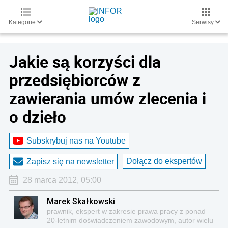
Kategorie
Serwisy
Jakie są korzyści dla
przedsiębiorców z
zawierania umów zlecenia i
o dzieło
Subskrybuj nas na Youtube
Dołącz do ekspertów
Zapisz się na newsletter
28 marca 2012, 05:00
Marek Skałkowski
prawnik, ekspert w zakresie prawa pracy z ponad
20-letnim doświadczeniem zawodowym, autor wielu