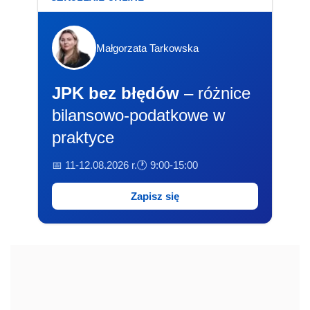
Małgorzata Tarkowska
JPK bez błędów
– różnice
bilansowo-podatkowe w
praktyce
📅 11-12.08.2026 r.
🕐 9:00-15:00
Zapisz się