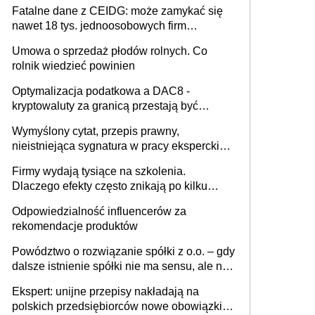
Fatalne dane z CEIDG: może zamykać się
nawet 18 tys. jednoosobowych firm
miesięcznie
Umowa o sprzedaż płodów rolnych. Co
rolnik wiedzieć powinien
Optymalizacja podatkowa a DAC8 -
kryptowaluty za granicą przestają być
niewidoczne. I co dalej?
Wymyślony cytat, przepis prawny,
nieistniejąca sygnatura w pracy eksperckiej -
sam zakup ChatGPT to nie wdrożenie AI w
Firmy wydają tysiące na szkolenia.
firmie
Dlaczego efekty często znikają po kilku
tygodniach?
Odpowiedzialność influencerów za
rekomendacje produktów
Powództwo o rozwiązanie spółki z o.o. – gdy
dalsze istnienie spółki nie ma sensu, ale nie
wszyscy wspólnicy są tego zdania
Ekspert: unijne przepisy nakładają na
polskich przedsiębiorców nowe obowiązki w