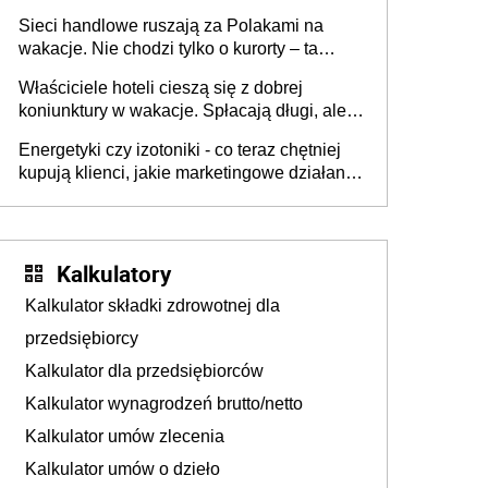
zakresie opakowań
Sieci handlowe ruszają za Polakami na
wakacje. Nie chodzi tylko o kurorty – ta
walka o portfele klientów dzieje się także
Właściciele hoteli cieszą się z dobrej
tam, gdzie wielu spędzi urlop po cichu
koniunktury w wakacje. Spłacają długi, ale
już martwią się, co będzie jesienią
Energetyki czy izotoniki - co teraz chętniej
kupują klienci, jakie marketingowe działania
podejmują sklepy
Kalkulatory
Kalkulator składki zdrowotnej dla
przedsiębiorcy
Kalkulator dla przedsiębiorców
Kalkulator wynagrodzeń brutto/netto
Kalkulator umów zlecenia
Kalkulator umów o dzieło