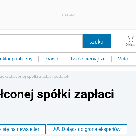
REKLAMA
Sklep
ektor publiczny
Prawo
Twoje pieniądze
Moto
zekształconej spółki zapłaci podatek
conej spółki zapłaci
 się na newsletter
Dołącz do grona ekspertów