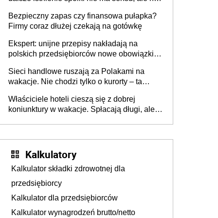
wszyscy wspólnicy są tego zdania
Bezpieczny zapas czy finansowa pułapka?
Firmy coraz dłużej czekają na gotówkę
Ekspert: unijne przepisy nakładają na
polskich przedsiębiorców nowe obowiązki w
zakresie opakowań
Sieci handlowe ruszają za Polakami na
wakacje. Nie chodzi tylko o kurorty – ta
walka o portfele klientów dzieje się także
Właściciele hoteli cieszą się z dobrej
tam, gdzie wielu spędzi urlop po cichu
koniunktury w wakacje. Spłacają długi, ale
już martwią się, co będzie jesienią
Kalkulatory
Kalkulator składki zdrowotnej dla
przedsiębiorcy
Kalkulator dla przedsiębiorców
Kalkulator wynagrodzeń brutto/netto