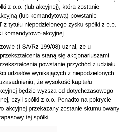
ki z o.o. (lub akcyjnej), która zostanie
kcyjną (lub komandytową) powstanie
z tytułu niepodzielonego zysku spółki z o.o.
ki komandytowo-akcyjnej.
owie (I SA/Rz 199/08) uznał, że u
 przekształcenia staną się akcjonariuszami
rzekształcenia powstanie przychód z udziału
ci udziałów wynikających z niepodzielonych
 uzasadnieniu, że wysokość kapitału
kcyjnej będzie wyższa od dotychczasowego
ej, czyli spółki z o.o. Ponadto na pokrycie
wo-akcyjnej przekazany zostanie skumulowany
 zapasowy tej spółki.