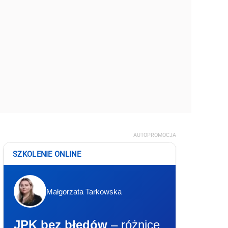
AUTOPROMOCJA
SZKOLENIE ONLINE
Małgorzata Tarkowska
JPK bez błędów
– różnice