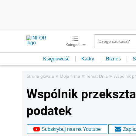
Kategorie
Księgowość
Kadry
Biznes
S
»
»
»
Strona główna
Moja firma
Temat Dnia
Wspólnik pr
Wspólnik przekształ
podatek
Subskrybuj nas na Youtube
Zapisz