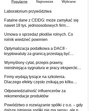
Popularne
Najnowsze
Wybrane
Laboratorium przywództwa
Fatalne dane z CEIDG: może zamykać się
nawet 18 tys. jednoosobowych firm
miesięcznie
Umowa o sprzedaż płodów rolnych. Co
rolnik wiedzieć powinien
Optymalizacja podatkowa a DAC8 -
kryptowaluty za granicą przestają być
niewidoczne. I co dalej?
Wymyślony cytat, przepis prawny,
nieistniejąca sygnatura w pracy eksperckiej -
sam zakup ChatGPT to nie wdrożenie AI w
Firmy wydają tysiące na szkolenia.
firmie
Dlaczego efekty często znikają po kilku
tygodniach?
Odpowiedzialność influencerów za
rekomendacje produktów
Powództwo o rozwiązanie spółki z o.o. – gdy
dalsze istnienie spółki nie ma sensu, ale nie