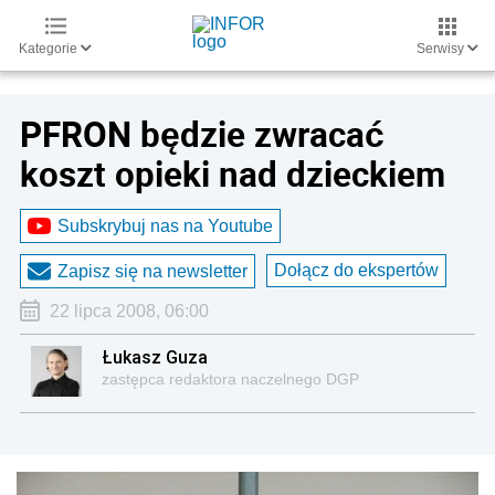
Kategorie
Serwisy
PFRON będzie zwracać
koszt opieki nad dzieckiem
Subskrybuj nas na Youtube
Dołącz do ekspertów
Zapisz się na newsletter
22 lipca 2008, 06:00
Łukasz Guza
zastępca redaktora naczelnego DGP