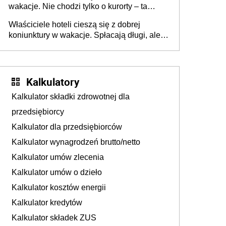
wakacje. Nie chodzi tylko o kurorty – ta
walka o portfele klientów dzieje się także
Właściciele hoteli cieszą się z dobrej
tam, gdzie wielu spędzi urlop po cichu
koniunktury w wakacje. Spłacają długi, ale
już martwią się, co będzie jesienią
Kalkulatory
Kalkulator składki zdrowotnej dla
przedsiębiorcy
Kalkulator dla przedsiębiorców
Kalkulator wynagrodzeń brutto/netto
Kalkulator umów zlecenia
Kalkulator umów o dzieło
Kalkulator kosztów energii
Kalkulator kredytów
Kalkulator składek ZUS