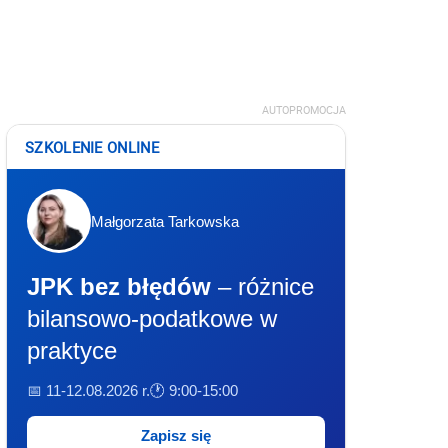
AUTOPROMOCJA
SZKOLENIE ONLINE
Małgorzata Tarkowska
JPK bez błędów
– różnice
bilansowo-podatkowe w
praktyce
📅 11-12.08.2026 r.
🕐 9:00-15:00
Zapisz się