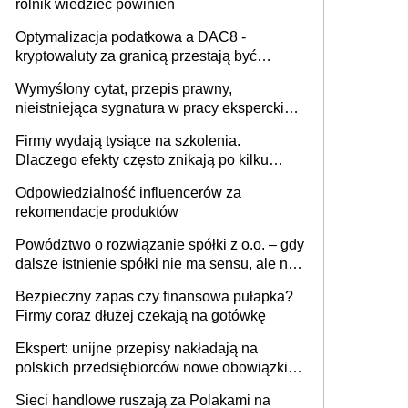
rolnik wiedzieć powinien
Optymalizacja podatkowa a DAC8 -
kryptowaluty za granicą przestają być
niewidoczne. I co dalej?
Wymyślony cytat, przepis prawny,
nieistniejąca sygnatura w pracy eksperckiej -
sam zakup ChatGPT to nie wdrożenie AI w
Firmy wydają tysiące na szkolenia.
firmie
Dlaczego efekty często znikają po kilku
tygodniach?
Odpowiedzialność influencerów za
rekomendacje produktów
Powództwo o rozwiązanie spółki z o.o. – gdy
dalsze istnienie spółki nie ma sensu, ale nie
wszyscy wspólnicy są tego zdania
Bezpieczny zapas czy finansowa pułapka?
Firmy coraz dłużej czekają na gotówkę
Ekspert: unijne przepisy nakładają na
polskich przedsiębiorców nowe obowiązki w
zakresie opakowań
Sieci handlowe ruszają za Polakami na