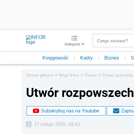
Kategorie
Księgowość
Kadry
Biznes
S
»
»
»
Strona główna
Moja firma
Prawo
Prawo autorskie
Utwór rozpowszech
Subskrybuj nas na Youtube
Zapisz
27 lutego 2009, 09:42