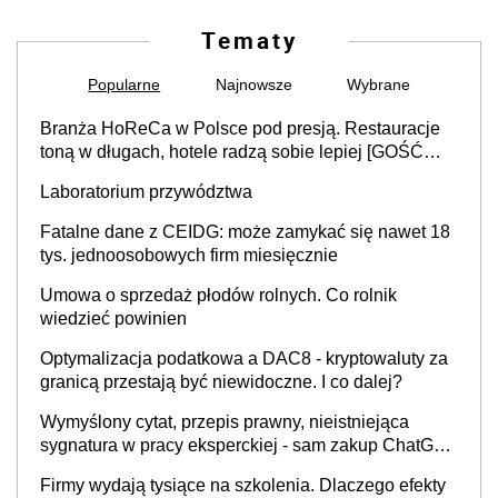
Tematy
Popularne
Najnowsze
Wybrane
Branża HoReCa w Polsce pod presją. Restauracje
toną w długach, hotele radzą sobie lepiej [GOŚĆ
INFOR.PL]
Laboratorium przywództwa
Fatalne dane z CEIDG: może zamykać się nawet 18
tys. jednoosobowych firm miesięcznie
Umowa o sprzedaż płodów rolnych. Co rolnik
wiedzieć powinien
Optymalizacja podatkowa a DAC8 - kryptowaluty za
granicą przestają być niewidoczne. I co dalej?
Wymyślony cytat, przepis prawny, nieistniejąca
sygnatura w pracy eksperckiej - sam zakup ChatGPT
to nie wdrożenie AI w firmie
Firmy wydają tysiące na szkolenia. Dlaczego efekty