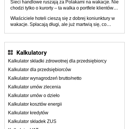
Sieci handlowe ruszają za Polakami na wakacje. Nie
chodzi tylko o kurorty – ta walka o portfele klientów
dzieje się także tam, gdzie wielu spędzi urlop po
Właściciele hoteli cieszą się z dobrej koniunktury w
cichu
wakacje. Spłacają długi, ale już martwią się, co
będzie jesienią
Kalkulatory
Kalkulator składki zdrowotnej dla przedsiębiorcy
Kalkulator dla przedsiębiorców
Kalkulator wynagrodzeń brutto/netto
Kalkulator umów zlecenia
Kalkulator umów o dzieło
Kalkulator kosztów energii
Kalkulator kredytów
Kalkulator składek ZUS