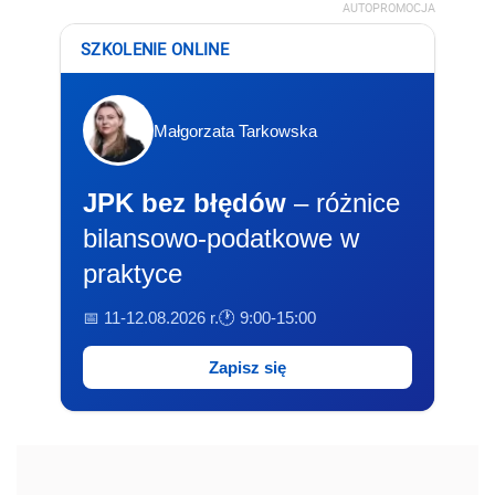
AUTOPROMOCJA
SZKOLENIE ONLINE
Małgorzata Tarkowska
JPK bez błędów
– różnice
bilansowo-podatkowe w
praktyce
📅 11-12.08.2026 r.
🕐 9:00-15:00
Zapisz się