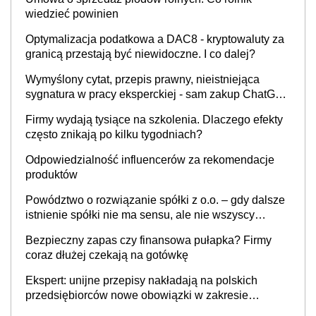
wiedzieć powinien
Optymalizacja podatkowa a DAC8 - kryptowaluty za
granicą przestają być niewidoczne. I co dalej?
Wymyślony cytat, przepis prawny, nieistniejąca
sygnatura w pracy eksperckiej - sam zakup ChatGPT
to nie wdrożenie AI w firmie
Firmy wydają tysiące na szkolenia. Dlaczego efekty
często znikają po kilku tygodniach?
Odpowiedzialność influencerów za rekomendacje
produktów
Powództwo o rozwiązanie spółki z o.o. – gdy dalsze
istnienie spółki nie ma sensu, ale nie wszyscy
wspólnicy są tego zdania
Bezpieczny zapas czy finansowa pułapka? Firmy
coraz dłużej czekają na gotówkę
Ekspert: unijne przepisy nakładają na polskich
przedsiębiorców nowe obowiązki w zakresie
opakowań