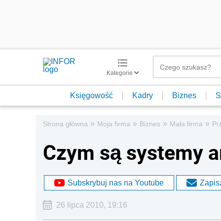
Kategorie
Księgowość
Kadry
Biznes
S
»
»
»
»
Strona główna
Moja firma
Biznes
Mała firma
Pr
Czym są systemy a
Subskrybuj nas na Youtube
Zapisz
26 lipca 2010, 19:16