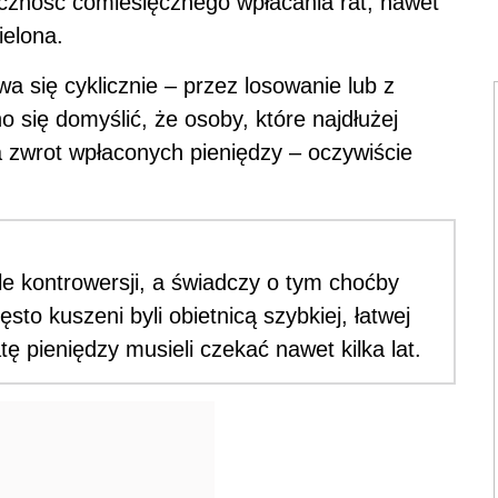
eczność comiesięcznego wpłacania rat, nawet
zielona.
 się cyklicznie – przez losowanie lub z
 się domyślić, że osoby, które najdłużej
 a zwrot wpłaconych pieniędzy – oczywiście
le kontrowersji, a świadczy o tym choćby
o kuszeni byli obietnicą szybkiej, łatwej
ę pieniędzy musieli czekać nawet kilka lat.