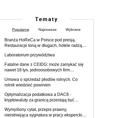
Tematy
Popularne
Najnowsze
Wybrane
Branża HoReCa w Polsce pod presją.
Restauracje toną w długach, hotele radzą
sobie lepiej [GOŚĆ INFOR.PL]
Laboratorium przywództwa
Fatalne dane z CEIDG: może zamykać się
nawet 18 tys. jednoosobowych firm
miesięcznie
Umowa o sprzedaż płodów rolnych. Co
rolnik wiedzieć powinien
Optymalizacja podatkowa a DAC8 -
kryptowaluty za granicą przestają być
niewidoczne. I co dalej?
Wymyślony cytat, przepis prawny,
nieistniejąca sygnatura w pracy eksperckiej -