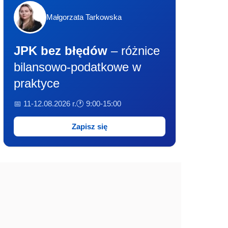
Małgorzata Tarkowska
JPK bez błędów
– różnice
bilansowo-podatkowe w
praktyce
📅 11-12.08.2026 r.
🕐 9:00-15:00
Zapisz się