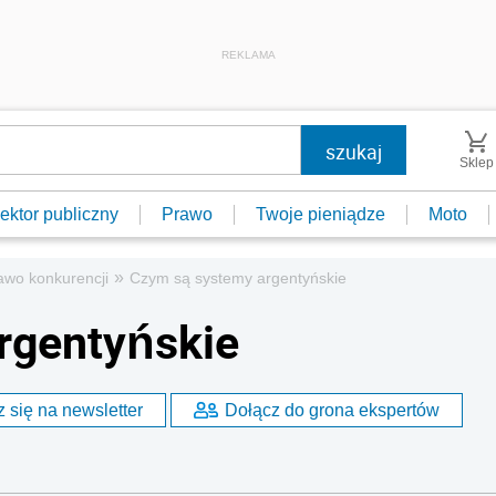
REKLAMA
Sklep
ektor publiczny
Prawo
Twoje pieniądze
Moto
»
awo konkurencji
Czym są systemy argentyńskie
rgentyńskie
 się na newsletter
Dołącz do grona ekspertów