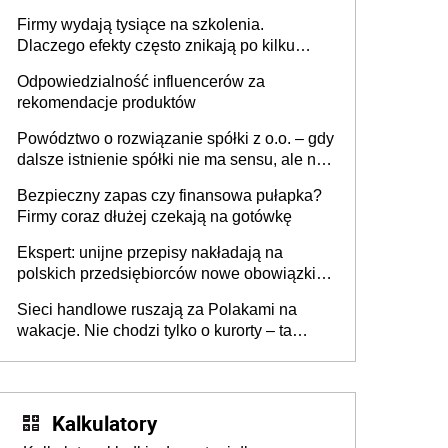
sam zakup ChatGPT to nie wdrożenie AI w
Firmy wydają tysiące na szkolenia.
firmie
Dlaczego efekty często znikają po kilku
tygodniach?
Odpowiedzialność influencerów za
rekomendacje produktów
Powództwo o rozwiązanie spółki z o.o. – gdy
dalsze istnienie spółki nie ma sensu, ale nie
wszyscy wspólnicy są tego zdania
Bezpieczny zapas czy finansowa pułapka?
Firmy coraz dłużej czekają na gotówkę
Ekspert: unijne przepisy nakładają na
polskich przedsiębiorców nowe obowiązki w
zakresie opakowań
Sieci handlowe ruszają za Polakami na
wakacje. Nie chodzi tylko o kurorty – ta
walka o portfele klientów dzieje się także
tam, gdzie wielu spędzi urlop po cichu
Kalkulatory