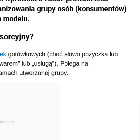
anizowania grupy osób (konsumentów)
m modelu.
nsorcyjny?
ek
gotówkowych (choć słowo pożyczka lub
owarem” lub „usługą”). Polega na
amach utworzonej grupy.
REKLAMA