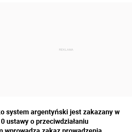
ko system argentyński jest zakazany w
0 ustawy o przeciwdziałaniu
m wprowadza zakaz prowadzenia