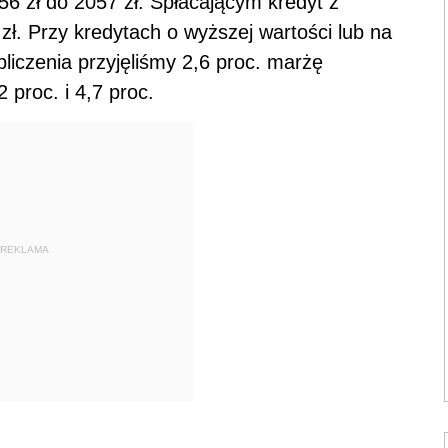
956 zł do 2057 zł. Spłacającym kredyt z
ł. Przy kredytach o wyższej wartości lub na
liczenia przyjęliśmy 2,6 proc. marżę
proc. i 4,7 proc.
REKLAMA