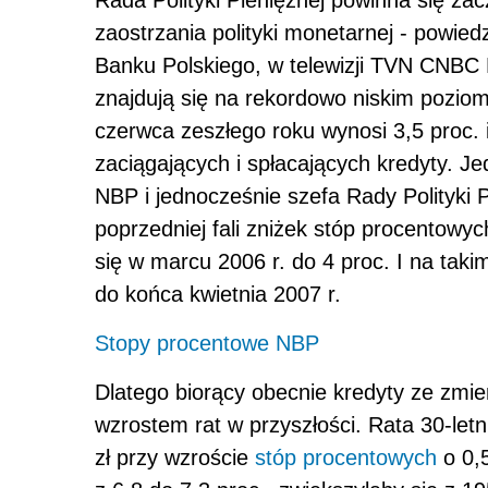
Rada Polityki Pieniężnej powinna się za
zaostrzania polityki monetarnej - powie
Banku Polskiego, w telewizji TVN CNBC
znajdują się na rekordowo niskim pozi
czerwca zeszłego roku wynosi 3,5 proc.
zaciągających i spłacających kredyty. J
NBP i jednocześnie szefa Rady Polityki P
poprzedniej fali zniżek stóp procentowych
się w marcu 2006 r. do 4 proc. I na taki
do końca kwietnia 2007 r.
Stopy procentowe NBP
Dlatego biorący obecnie kredyty ze zmi
wzrostem rat w przyszłości. Rata 30-letn
zł przy wzroście
stóp procentowych
o 0,5