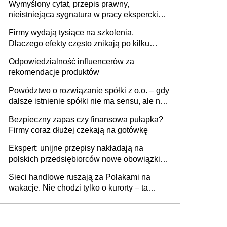
Wymyślony cytat, przepis prawny,
nieistniejąca sygnatura w pracy eksperckiej -
sam zakup ChatGPT to nie wdrożenie AI w
Firmy wydają tysiące na szkolenia.
firmie
Dlaczego efekty często znikają po kilku
tygodniach?
Odpowiedzialność influencerów za
rekomendacje produktów
Powództwo o rozwiązanie spółki z o.o. – gdy
dalsze istnienie spółki nie ma sensu, ale nie
wszyscy wspólnicy są tego zdania
Bezpieczny zapas czy finansowa pułapka?
Firmy coraz dłużej czekają na gotówkę
Ekspert: unijne przepisy nakładają na
polskich przedsiębiorców nowe obowiązki w
zakresie opakowań
Sieci handlowe ruszają za Polakami na
wakacje. Nie chodzi tylko o kurorty – ta
walka o portfele klientów dzieje się także
tam, gdzie wielu spędzi urlop po cichu