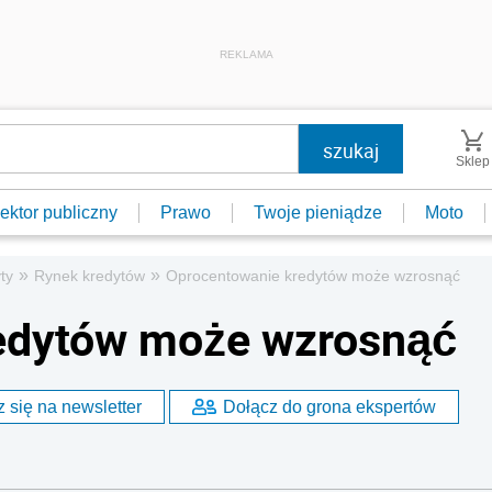
REKLAMA
Sklep
ektor publiczny
Prawo
Twoje pieniądze
Moto
»
»
ty
Rynek kredytów
Oprocentowanie kredytów może wzrosnąć
edytów może wzrosnąć
 się na newsletter
Dołącz do grona ekspertów