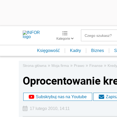
Kategorie
Księgowość
Kadry
Biznes
S
»
»
»
»
Strona główna
Moja firma
Prawo
Finanse
Kredy
Oprocentowanie kr
Subskrybuj nas na Youtube
Zapisz
17 lutego 2010, 14:11