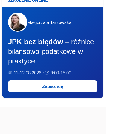
SZKOLENIE ONLINE
Małgorzata Tarkowska
JPK bez błędów
– różnice
bilansowo-podatkowe w
praktyce
📅 11-12.08.2026 r.
🕐 9:00-15:00
Zapisz się