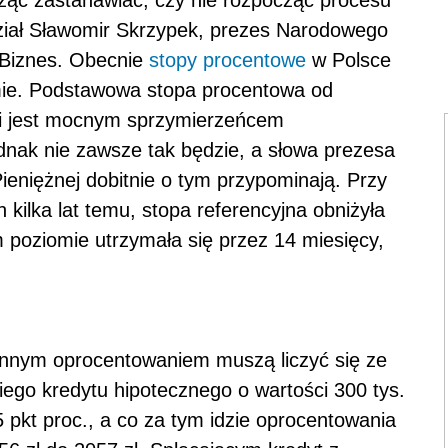
cząć zastanawiać, czy nie rozpocząć procesu
dział Sławomir Skrzypek, prezes Narodowego
 Biznes. Obecnie
stopy procentowe
w Polsce
omie. Podstawowa stopa procentowa od
 i jest mocnym sprzymierzeńcem
ednak nie zawsze tak będzie, a słowa prezesa
ieniężnej dobitnie o tym przypominają. Przy
 kilka lat temu, stopa referencyjna obniżyła
m poziomie utrzymała się przez 14 miesięcy,
ennym oprocentowaniem muszą liczyć się ze
iego kredytu hipotecznego o wartości 300 tys.
 pkt proc., a co za tym idzie oprocentowania