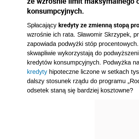
że wzrośnie limit maksymalnego 
konsumpcyjnych.
kredyty ze zmienną stopą pr
Spłacający
wzrośnie ich rata. Sławomir Skrzypek, p
zapowiada podwyżki stóp procentowych.
skwapliwie wykorzystają do podwyższeni
kredytów konsumpcyjnych. Podwyżka najb
kredyty
hipoteczne liczone w setkach tysi
dalszy stosunek rządu do programu „Rod
odsetek staną się bardziej kosztowne?