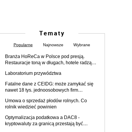
Tematy
Popularne
Najnowsze
Wybrane
Branża HoReCa w Polsce pod presją.
Restauracje toną w długach, hotele radzą
sobie lepiej [GOŚĆ INFOR.PL]
Laboratorium przywództwa
Fatalne dane z CEIDG: może zamykać się
nawet 18 tys. jednoosobowych firm
miesięcznie
Umowa o sprzedaż płodów rolnych. Co
rolnik wiedzieć powinien
Optymalizacja podatkowa a DAC8 -
kryptowaluty za granicą przestają być
niewidoczne. I co dalej?