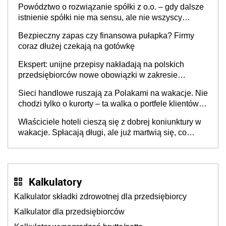
Powództwo o rozwiązanie spółki z o.o. – gdy dalsze
istnienie spółki nie ma sensu, ale nie wszyscy
wspólnicy są tego zdania
Bezpieczny zapas czy finansowa pułapka? Firmy
coraz dłużej czekają na gotówkę
Ekspert: unijne przepisy nakładają na polskich
przedsiębiorców nowe obowiązki w zakresie
opakowań
Sieci handlowe ruszają za Polakami na wakacje. Nie
chodzi tylko o kurorty – ta walka o portfele klientów
dzieje się także tam, gdzie wielu spędzi urlop po
Właściciele hoteli cieszą się z dobrej koniunktury w
cichu
wakacje. Spłacają długi, ale już martwią się, co
będzie jesienią
Kalkulatory
Kalkulator składki zdrowotnej dla przedsiębiorcy
Kalkulator dla przedsiębiorców