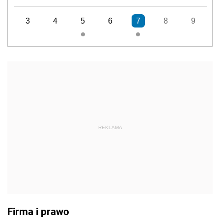
3
4
5
6
7
8
9
REKLAMA
Firma i prawo