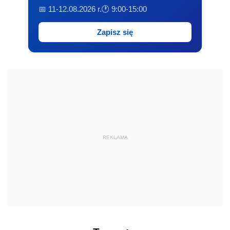
📅 11-12.08.2026 r.
🕐 9:00-15:00
Zapisz się
REKLAMA