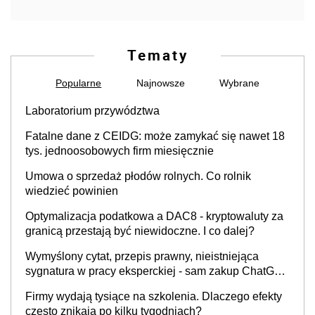
Tematy
Popularne
Najnowsze
Wybrane
Laboratorium przywództwa
Fatalne dane z CEIDG: może zamykać się nawet 18
tys. jednoosobowych firm miesięcznie
Umowa o sprzedaż płodów rolnych. Co rolnik
wiedzieć powinien
Optymalizacja podatkowa a DAC8 - kryptowaluty za
granicą przestają być niewidoczne. I co dalej?
Wymyślony cytat, przepis prawny, nieistniejąca
sygnatura w pracy eksperckiej - sam zakup ChatGPT
to nie wdrożenie AI w firmie
Firmy wydają tysiące na szkolenia. Dlaczego efekty
często znikają po kilku tygodniach?