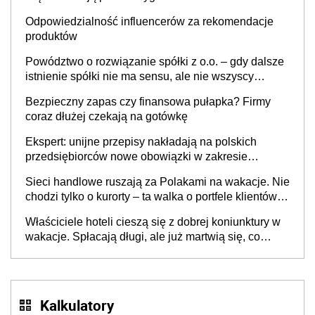
Odpowiedzialność influencerów za rekomendacje
produktów
Powództwo o rozwiązanie spółki z o.o. – gdy dalsze
istnienie spółki nie ma sensu, ale nie wszyscy
wspólnicy są tego zdania
Bezpieczny zapas czy finansowa pułapka? Firmy
coraz dłużej czekają na gotówkę
Ekspert: unijne przepisy nakładają na polskich
przedsiębiorców nowe obowiązki w zakresie
opakowań
Sieci handlowe ruszają za Polakami na wakacje. Nie
chodzi tylko o kurorty – ta walka o portfele klientów
dzieje się także tam, gdzie wielu spędzi urlop po
Właściciele hoteli cieszą się z dobrej koniunktury w
cichu
wakacje. Spłacają długi, ale już martwią się, co
będzie jesienią
Kalkulatory