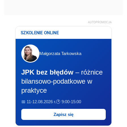
AUTOPROMOCJA
SZKOLENIE ONLINE
Małgorzata Tarkowska
JPK bez błędów
– różnice
bilansowo-podatkowe w
praktyce
📅 11-12.08.2026 r.
🕐 9:00-15:00
Zapisz się