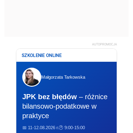
AUTOPROMOCJA
SZKOLENIE ONLINE
Małgorzata Tarkowska
JPK bez błędów
– różnice
bilansowo-podatkowe w
praktyce
📅 11-12.08.2026 r.
🕐 9:00-15:00