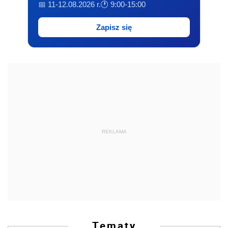
📅 11-12.08.2026 r.
🕐 9:00-15:00
Zapisz się
REKLAMA
Tematy