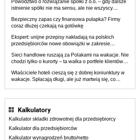
Powództwo o rozwiązanie spółki z o.o. – gdy dalsze
istnienie spółki nie ma sensu, ale nie wszyscy
wspólnicy są tego zdania
Bezpieczny zapas czy finansowa pułapka? Firmy
coraz dłużej czekają na gotówkę
Ekspert: unijne przepisy nakładają na polskich
przedsiębiorców nowe obowiązki w zakresie
opakowań
Sieci handlowe ruszają za Polakami na wakacje. Nie
chodzi tylko o kurorty – ta walka o portfele klientów
dzieje się także tam, gdzie wielu spędzi urlop po
Właściciele hoteli cieszą się z dobrej koniunktury w
cichu
wakacje. Spłacają długi, ale już martwią się, co
będzie jesienią
Kalkulatory
Kalkulator składki zdrowotnej dla przedsiębiorcy
Kalkulator dla przedsiębiorców
Kalkulator wynagrodzeń brutto/netto