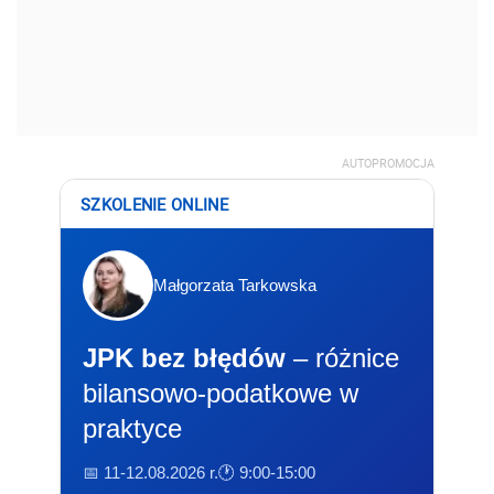
AUTOPROMOCJA
SZKOLENIE ONLINE
Małgorzata Tarkowska
JPK bez błędów
– różnice
bilansowo-podatkowe w
praktyce
📅 11-12.08.2026 r.
🕐 9:00-15:00