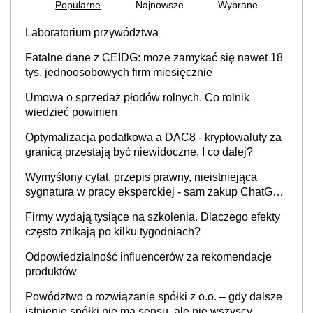
Popularne
Najnowsze
Wybrane
Laboratorium przywództwa
Fatalne dane z CEIDG: może zamykać się nawet 18
tys. jednoosobowych firm miesięcznie
Umowa o sprzedaż płodów rolnych. Co rolnik
wiedzieć powinien
Optymalizacja podatkowa a DAC8 - kryptowaluty za
granicą przestają być niewidoczne. I co dalej?
Wymyślony cytat, przepis prawny, nieistniejąca
sygnatura w pracy eksperckiej - sam zakup ChatGPT
to nie wdrożenie AI w firmie
Firmy wydają tysiące na szkolenia. Dlaczego efekty
często znikają po kilku tygodniach?
Odpowiedzialność influencerów za rekomendacje
produktów
Powództwo o rozwiązanie spółki z o.o. – gdy dalsze
istnienie spółki nie ma sensu, ale nie wszyscy