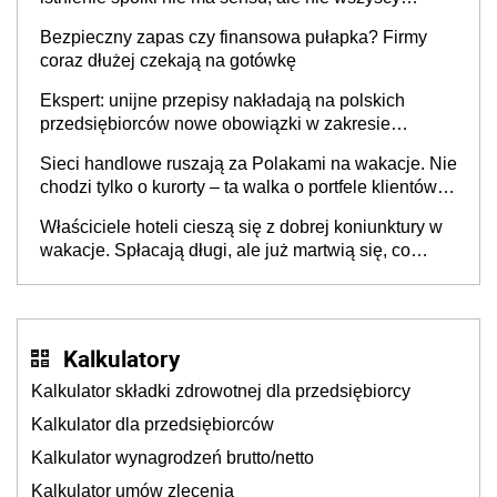
wspólnicy są tego zdania
Bezpieczny zapas czy finansowa pułapka? Firmy
coraz dłużej czekają na gotówkę
Ekspert: unijne przepisy nakładają na polskich
przedsiębiorców nowe obowiązki w zakresie
opakowań
Sieci handlowe ruszają za Polakami na wakacje. Nie
chodzi tylko o kurorty – ta walka o portfele klientów
dzieje się także tam, gdzie wielu spędzi urlop po
Właściciele hoteli cieszą się z dobrej koniunktury w
cichu
wakacje. Spłacają długi, ale już martwią się, co
będzie jesienią
Kalkulatory
Kalkulator składki zdrowotnej dla przedsiębiorcy
Kalkulator dla przedsiębiorców
Kalkulator wynagrodzeń brutto/netto
Kalkulator umów zlecenia