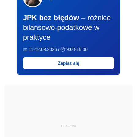
JPK bez błędów
– różnice
bilansowo-podatkowe w
praktyce
📅 11-12.08.2026 r.
🕐 9:00-15:00
Zapisz się
REKLAMA