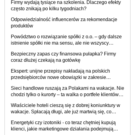
Firmy wydają tysiące na szkolenia. Dlaczego efekty
często znikają po kilku tygodniach?
Odpowiedzialność influencerów za rekomendacje
produktów
Powództwo o rozwiązanie spółki z o.o. – gdy dalsze
istnienie spółki nie ma sensu, ale nie wszyscy
wspólnicy są tego zdania
Bezpieczny zapas czy finansowa pułapka? Firmy
coraz dłużej czekają na gotówkę
Ekspert: unijne przepisy nakładają na polskich
przedsiębiorców nowe obowiązki w zakresie
opakowań
Sieci handlowe ruszają za Polakami na wakacje. Nie
chodzi tylko o kurorty – ta walka o portfele klientów
dzieje się także tam, gdzie wielu spędzi urlop po
Właściciele hoteli cieszą się z dobrej koniunktury w
cichu
wakacje. Spłacają długi, ale już martwią się, co
będzie jesienią
Energetyki czy izotoniki - co teraz chętniej kupują
klienci, jakie marketingowe działania podejmują