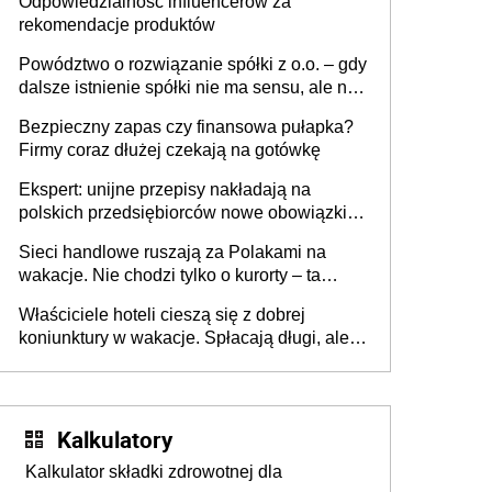
Odpowiedzialność influencerów za
rekomendacje produktów
Powództwo o rozwiązanie spółki z o.o. – gdy
dalsze istnienie spółki nie ma sensu, ale nie
wszyscy wspólnicy są tego zdania
Bezpieczny zapas czy finansowa pułapka?
Firmy coraz dłużej czekają na gotówkę
Ekspert: unijne przepisy nakładają na
polskich przedsiębiorców nowe obowiązki w
zakresie opakowań
Sieci handlowe ruszają za Polakami na
wakacje. Nie chodzi tylko o kurorty – ta
walka o portfele klientów dzieje się także
Właściciele hoteli cieszą się z dobrej
tam, gdzie wielu spędzi urlop po cichu
koniunktury w wakacje. Spłacają długi, ale
już martwią się, co będzie jesienią
Kalkulatory
Kalkulator składki zdrowotnej dla