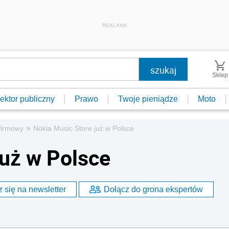
REKLAMA
Sklep
ektor publiczny
Prawo
Twoje pieniądze
Moto
»
firmowy
Nokia Music Store już w Polsce
już w Polsce
 się na newsletter
Dołącz do grona ekspertów