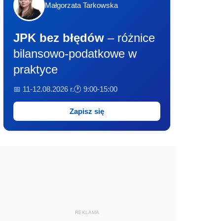
Małgorzata Tarkowska
JPK bez błędów
– różnice
bilansowo-podatkowe w
praktyce
📅 11-12.08.2026 r.
🕐 9:00-15:00
Zapisz się
REKLAMA