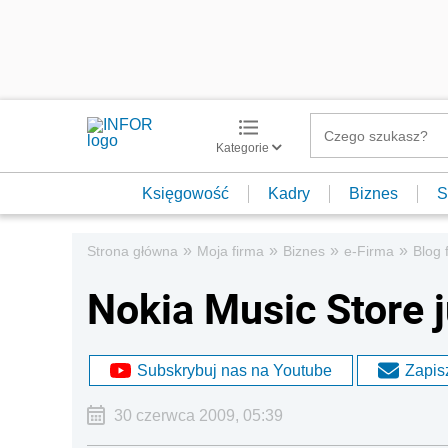
Kategorie
Księgowość
Kadry
Biznes
S
»
»
»
»
Strona główna
Moja firma
Biznes
e-Firma
Blog 
Nokia Music Store 
Subskrybuj nas na Youtube
Zapisz
30 czerwca 2009, 05:39