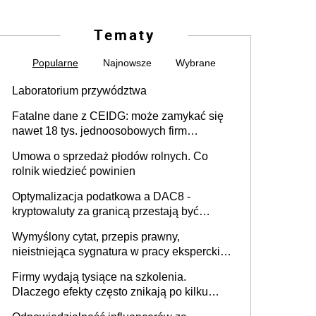
Tematy
Popularne
Najnowsze
Wybrane
Laboratorium przywództwa
Fatalne dane z CEIDG: może zamykać się
nawet 18 tys. jednoosobowych firm
miesięcznie
Umowa o sprzedaż płodów rolnych. Co
rolnik wiedzieć powinien
Optymalizacja podatkowa a DAC8 -
kryptowaluty za granicą przestają być
niewidoczne. I co dalej?
Wymyślony cytat, przepis prawny,
nieistniejąca sygnatura w pracy eksperckiej -
sam zakup ChatGPT to nie wdrożenie AI w
Firmy wydają tysiące na szkolenia.
firmie
Dlaczego efekty często znikają po kilku
tygodniach?