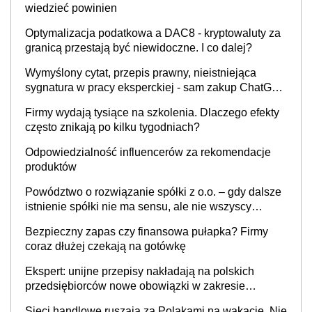
wiedzieć powinien
Optymalizacja podatkowa a DAC8 - kryptowaluty za
granicą przestają być niewidoczne. I co dalej?
Wymyślony cytat, przepis prawny, nieistniejąca
sygnatura w pracy eksperckiej - sam zakup ChatGPT
to nie wdrożenie AI w firmie
Firmy wydają tysiące na szkolenia. Dlaczego efekty
często znikają po kilku tygodniach?
Odpowiedzialność influencerów za rekomendacje
produktów
Powództwo o rozwiązanie spółki z o.o. – gdy dalsze
istnienie spółki nie ma sensu, ale nie wszyscy
wspólnicy są tego zdania
Bezpieczny zapas czy finansowa pułapka? Firmy
coraz dłużej czekają na gotówkę
Ekspert: unijne przepisy nakładają na polskich
przedsiębiorców nowe obowiązki w zakresie
opakowań
Sieci handlowe ruszają za Polakami na wakacje. Nie