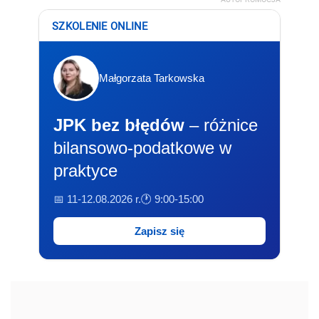
SZKOLENIE ONLINE
Małgorzata Tarkowska
JPK bez błędów
– różnice
bilansowo-podatkowe w
praktyce
📅 11-12.08.2026 r.
🕐 9:00-15:00
Zapisz się