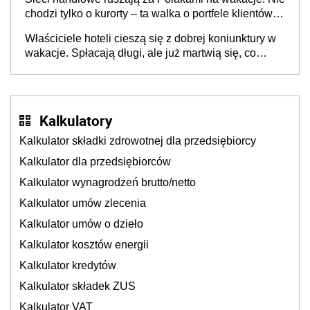
chodzi tylko o kurorty – ta walka o portfele klientów
dzieje się także tam, gdzie wielu spędzi urlop po
Właściciele hoteli cieszą się z dobrej koniunktury w
cichu
wakacje. Spłacają długi, ale już martwią się, co
będzie jesienią
Kalkulatory
Kalkulator składki zdrowotnej dla przedsiębiorcy
Kalkulator dla przedsiębiorców
Kalkulator wynagrodzeń brutto/netto
Kalkulator umów zlecenia
Kalkulator umów o dzieło
Kalkulator kosztów energii
Kalkulator kredytów
Kalkulator składek ZUS
Kalkulator VAT