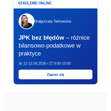
SZKOLENIE ONLINE
Małgorzata Tarkowska
JPK bez błędów
– różnice
bilansowo-podatkowe w
praktyce
📅 11-12.08.2026 r.
🕐 9:00-15:00
Zapisz się