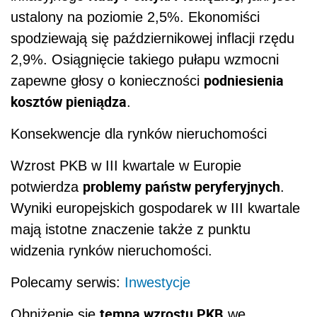
ustalony na poziomie 2,5%. Ekonomiści
spodziewają się październikowej inflacji rzędu
2,9%. Osiągnięcie takiego pułapu wzmocni
podniesienia
zapewne głosy o konieczności
kosztów pieniądza
.
Konsekwencje dla rynków nieruchomości
Wzrost PKB w III kwartale w Europie
problemy państw peryferyjnych
potwierdza
.
Wyniki europejskich gospodarek w III kwartale
mają istotne znaczenie także z punktu
widzenia rynków nieruchomości.
Polecamy serwis:
Inwestycje
tempa wzrostu PKB
Obniżenie się
we