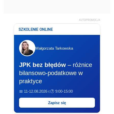
AUTOPROMOCJA
SZKOLENIE ONLINE
Małgorzata Tarkowska
JPK bez błędów
– różnice
bilansowo-podatkowe w
praktyce
📅 11-12.08.2026 r.
🕐 9:00-15:00
Zapisz się