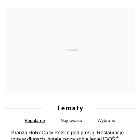
REKLAMA
Tematy
Popularne
Najnowsze
Wybrane
Branża HoReCa w Polsce pod presją. Restauracje
toną w długach, hotele radzą sobie lepiej [GOŚĆ