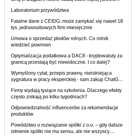
INFOR.PL]
Laboratorium przywództwa
Fatalne dane z CEIDG: może zamykać się nawet 18
tys. jednoosobowych firm miesięcznie
Umowa o sprzedaż płodów rolnych. Co rolnik
wiedzieć powinien
Optymalizacja podatkowa a DAC8 - kryptowaluty za
granicą przestają być niewidoczne. I co dalej?
Wymyślony cytat, przepis prawny, nieistniejąca
sygnatura w pracy eksperckiej - sam zakup ChatGPT
to nie wdrożenie AI w firmie
Firmy wydają tysiące na szkolenia. Dlaczego efekty
często znikają po kilku tygodniach?
Odpowiedzialność influencerów za rekomendacje
produktów
Powództwo o rozwiązanie spółki z o.o. – gdy dalsze
istnienie spółki nie ma sensu, ale nie wszyscy