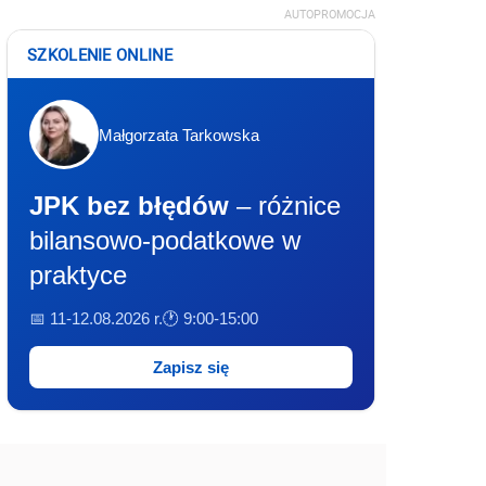
AUTOPROMOCJA
SZKOLENIE ONLINE
Małgorzata Tarkowska
JPK bez błędów
– różnice
bilansowo-podatkowe w
praktyce
📅 11-12.08.2026 r.
🕐 9:00-15:00
Zapisz się