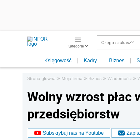
Kategorie
Księgowość
Kadry
Biznes
S
»
»
»
»
Strona główna
Moja firma
Biznes
Wiadomości
W
Wolny wzrost płac 
przedsiębiorstw
Subskrybuj nas na Youtube
Zapisz