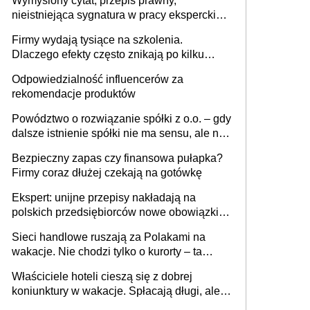
Wymyślony cytat, przepis prawny,
nieistniejąca sygnatura w pracy eksperckiej -
sam zakup ChatGPT to nie wdrożenie AI w
Firmy wydają tysiące na szkolenia.
firmie
Dlaczego efekty często znikają po kilku
tygodniach?
Odpowiedzialność influencerów za
rekomendacje produktów
Powództwo o rozwiązanie spółki z o.o. – gdy
dalsze istnienie spółki nie ma sensu, ale nie
wszyscy wspólnicy są tego zdania
Bezpieczny zapas czy finansowa pułapka?
Firmy coraz dłużej czekają na gotówkę
Ekspert: unijne przepisy nakładają na
polskich przedsiębiorców nowe obowiązki w
zakresie opakowań
Sieci handlowe ruszają za Polakami na
wakacje. Nie chodzi tylko o kurorty – ta
walka o portfele klientów dzieje się także
Właściciele hoteli cieszą się z dobrej
tam, gdzie wielu spędzi urlop po cichu
koniunktury w wakacje. Spłacają długi, ale
już martwią się, co będzie jesienią