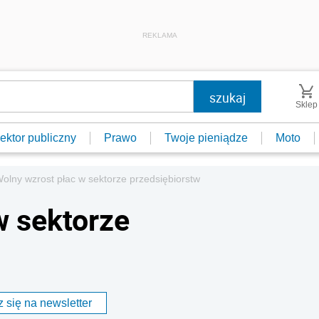
REKLAMA
Sklep
ektor publiczny
Prawo
Twoje pieniądze
Moto
olny wzrost płac w sektorze przedsiębiorstw
w sektorze
 się na newsletter