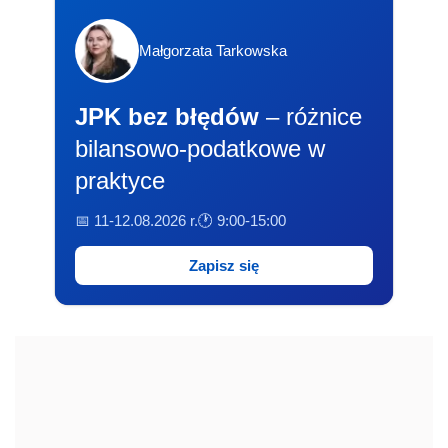
Małgorzata Tarkowska
JPK bez błędów
– różnice
bilansowo-podatkowe w
praktyce
📅 11-12.08.2026 r.
🕐 9:00-15:00
Zapisz się