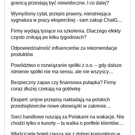
granicą przestają być niewidoczne. I co dalej?
Wymyślony cytat, przepis prawny, nieistniejąca
sygnatura w pracy eksperckiej - sam zakup ChatGPT
to nie wdrożenie AI w firmie
Firmy wydają tysiące na szkolenia. Dlaczego efekty
często znikają po kilku tygodniach?
Odpowiedzialność influencerów za rekomendacje
produktów
Powództwo o rozwiązanie spółki z o.o. – gdy dalsze
istnienie spółki nie ma sensu, ale nie wszyscy
wspólnicy są tego zdania
Bezpieczny zapas czy finansowa pułapka? Firmy
coraz dłużej czekają na gotówkę
Ekspert: unijne przepisy nakładają na polskich
przedsiębiorców nowe obowiązki w zakresie
opakowań
Sieci handlowe ruszają za Polakami na wakacje. Nie
chodzi tylko o kurorty – ta walka o portfele klientów
dzieje się także tam, gdzie wielu spędzi urlop po
Właściciele hoteli cieszą się z dobrej koniunktury w