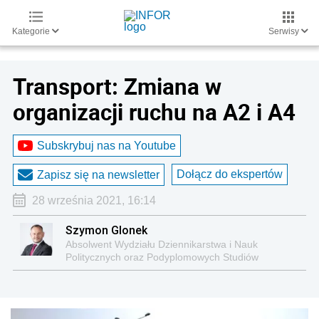
Kategorie
Serwisy
Transport: Zmiana w
organizacji ruchu na A2 i A4
Subskrybuj nas na Youtube
Dołącz do ekspertów
Zapisz się na newsletter
28 września 2021, 16:14
Szymon Glonek
Absolwent Wydziału Dziennikarstwa i Nauk
Politycznych oraz Podyplomowych Studiów
Psychologii Zachowań Rynkowych na
Uniwersytecie Warszawskim.