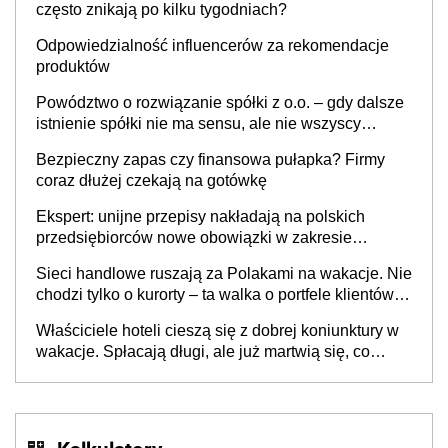
często znikają po kilku tygodniach?
Odpowiedzialność influencerów za rekomendacje
produktów
Powództwo o rozwiązanie spółki z o.o. – gdy dalsze
istnienie spółki nie ma sensu, ale nie wszyscy
wspólnicy są tego zdania
Bezpieczny zapas czy finansowa pułapka? Firmy
coraz dłużej czekają na gotówkę
Ekspert: unijne przepisy nakładają na polskich
przedsiębiorców nowe obowiązki w zakresie
opakowań
Sieci handlowe ruszają za Polakami na wakacje. Nie
chodzi tylko o kurorty – ta walka o portfele klientów
dzieje się także tam, gdzie wielu spędzi urlop po
Właściciele hoteli cieszą się z dobrej koniunktury w
cichu
wakacje. Spłacają długi, ale już martwią się, co
będzie jesienią