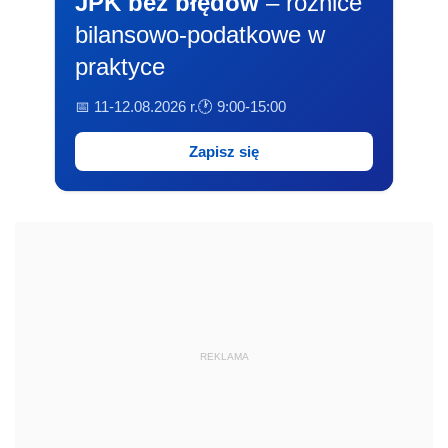
JPK bez błędów
– różnice
bilansowo-podatkowe w
praktyce
📅 11-12.08.2026 r.
🕐 9:00-15:00
Zapisz się
REKLAMA