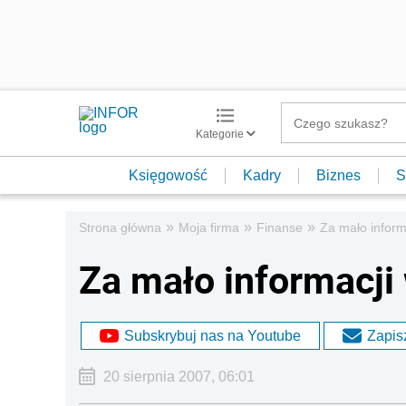
Kategorie
Księgowość
Kadry
Biznes
S
»
»
»
Strona główna
Moja firma
Finanse
Za mało inform
Za mało informacji 
Subskrybuj nas na Youtube
Zapisz
20 sierpnia 2007, 06:01