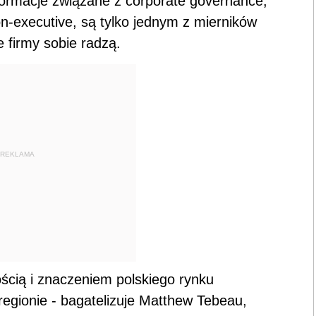
ormacje związane z corporate governance,
on-executive, są tylko jednym z mierników
 firmy sobie radzą.
REKLAMA
ością i znaczeniem polskiego rynku
regionie - bagatelizuje Matthew Tebeau,