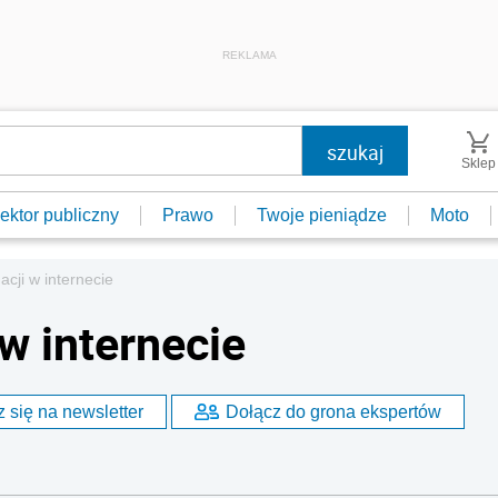
REKLAMA
Sklep
ektor publiczny
Prawo
Twoje pieniądze
Moto
acji w internecie
w internecie
 się na newsletter
Dołącz do grona ekspertów