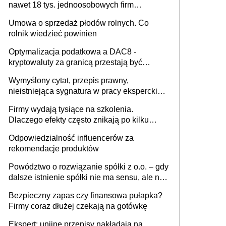
nawet 18 tys. jednoosobowych firm
miesięcznie
Umowa o sprzedaż płodów rolnych. Co
rolnik wiedzieć powinien
Optymalizacja podatkowa a DAC8 -
kryptowaluty za granicą przestają być
niewidoczne. I co dalej?
Wymyślony cytat, przepis prawny,
nieistniejąca sygnatura w pracy eksperckiej -
sam zakup ChatGPT to nie wdrożenie AI w
Firmy wydają tysiące na szkolenia.
firmie
Dlaczego efekty często znikają po kilku
tygodniach?
Odpowiedzialność influencerów za
rekomendacje produktów
Powództwo o rozwiązanie spółki z o.o. – gdy
dalsze istnienie spółki nie ma sensu, ale nie
wszyscy wspólnicy są tego zdania
Bezpieczny zapas czy finansowa pułapka?
Firmy coraz dłużej czekają na gotówkę
Ekspert: unijne przepisy nakładają na