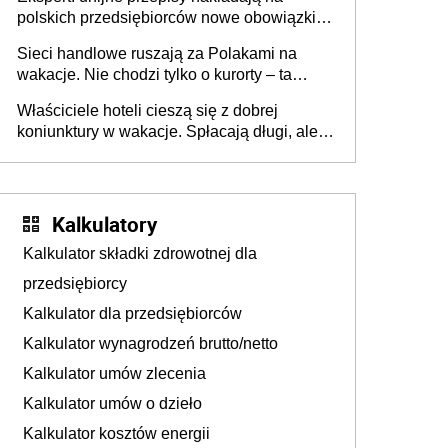
polskich przedsiębiorców nowe obowiązki w
zakresie opakowań
Sieci handlowe ruszają za Polakami na
wakacje. Nie chodzi tylko o kurorty – ta
walka o portfele klientów dzieje się także
Właściciele hoteli cieszą się z dobrej
tam, gdzie wielu spędzi urlop po cichu
koniunktury w wakacje. Spłacają długi, ale
już martwią się, co będzie jesienią
Kalkulatory
Kalkulator składki zdrowotnej dla
przedsiębiorcy
Kalkulator dla przedsiębiorców
Kalkulator wynagrodzeń brutto/netto
Kalkulator umów zlecenia
Kalkulator umów o dzieło
Kalkulator kosztów energii