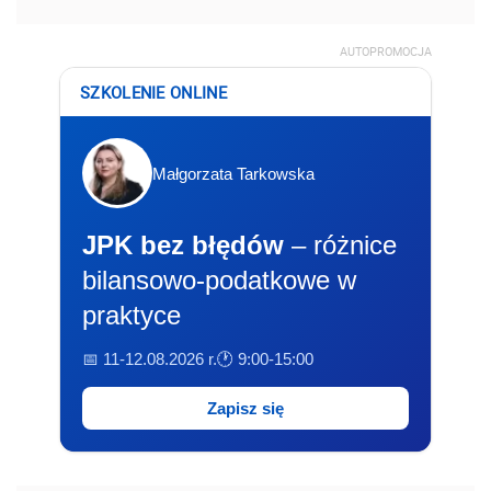
AUTOPROMOCJA
SZKOLENIE ONLINE
Małgorzata Tarkowska
JPK bez błędów
– różnice
bilansowo-podatkowe w
praktyce
📅 11-12.08.2026 r.
🕐 9:00-15:00
Zapisz się