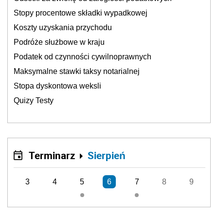
Stopy procentowe składki wypadkowej
Koszty uzyskania przychodu
Podróże służbowe w kraju
Podatek od czynności cywilnoprawnych
Maksymalne stawki taksy notarialnej
Stopa dyskontowa weksli
Quizy Testy
Terminarz
Sierpień
3
4
5
6
7
8
9