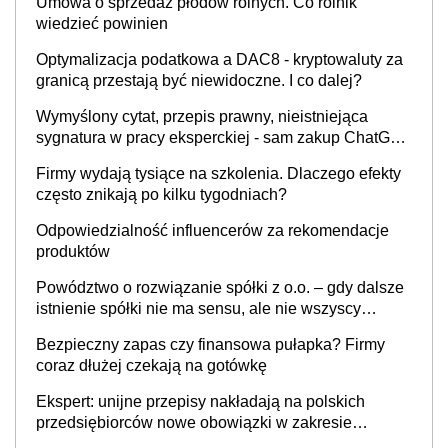
Umowa o sprzedaż płodów rolnych. Co rolnik
wiedzieć powinien
Optymalizacja podatkowa a DAC8 - kryptowaluty za
granicą przestają być niewidoczne. I co dalej?
Wymyślony cytat, przepis prawny, nieistniejąca
sygnatura w pracy eksperckiej - sam zakup ChatGPT
to nie wdrożenie AI w firmie
Firmy wydają tysiące na szkolenia. Dlaczego efekty
często znikają po kilku tygodniach?
Odpowiedzialność influencerów za rekomendacje
produktów
Powództwo o rozwiązanie spółki z o.o. – gdy dalsze
istnienie spółki nie ma sensu, ale nie wszyscy
wspólnicy są tego zdania
Bezpieczny zapas czy finansowa pułapka? Firmy
coraz dłużej czekają na gotówkę
Ekspert: unijne przepisy nakładają na polskich
przedsiębiorców nowe obowiązki w zakresie
opakowań