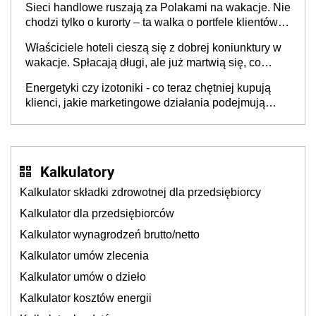
Sieci handlowe ruszają za Polakami na wakacje. Nie
chodzi tylko o kurorty – ta walka o portfele klientów
dzieje się także tam, gdzie wielu spędzi urlop po
Właściciele hoteli cieszą się z dobrej koniunktury w
cichu
wakacje. Spłacają długi, ale już martwią się, co
będzie jesienią
Energetyki czy izotoniki - co teraz chętniej kupują
klienci, jakie marketingowe działania podejmują
sklepy
Kalkulatory
Kalkulator składki zdrowotnej dla przedsiębiorcy
Kalkulator dla przedsiębiorców
Kalkulator wynagrodzeń brutto/netto
Kalkulator umów zlecenia
Kalkulator umów o dzieło
Kalkulator kosztów energii