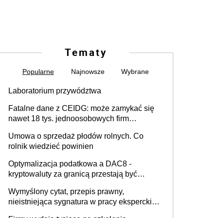
Tematy
Popularne
Najnowsze
Wybrane
Laboratorium przywództwa
Fatalne dane z CEIDG: może zamykać się
nawet 18 tys. jednoosobowych firm
miesięcznie
Umowa o sprzedaż płodów rolnych. Co
rolnik wiedzieć powinien
Optymalizacja podatkowa a DAC8 -
kryptowaluty za granicą przestają być
niewidoczne. I co dalej?
Wymyślony cytat, przepis prawny,
nieistniejąca sygnatura w pracy eksperckiej -
sam zakup ChatGPT to nie wdrożenie AI w