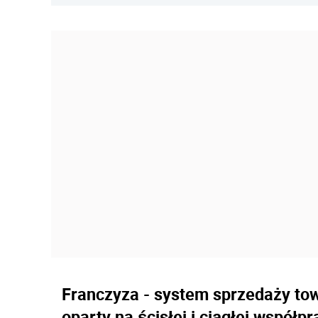
Franczyza - system sprzedaży towa
oparty na ścisłej i ciągłej współ