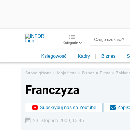
Kategorie
Księgowość
Kadry
Biznes
S
»
»
»
»
Strona główna
Moja firma
Biznes
Firma
Zakład
Franczyza
Subskrybuj nas na Youtube
Zapisz
23 listopada 2009, 13:45