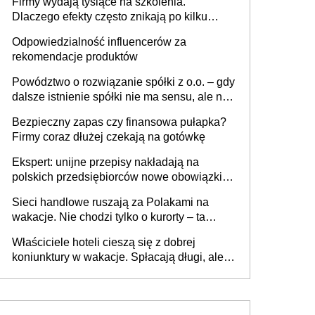
Firmy wydają tysiące na szkolenia.
firmie
Dlaczego efekty często znikają po kilku
tygodniach?
Odpowiedzialność influencerów za
rekomendacje produktów
Powództwo o rozwiązanie spółki z o.o. – gdy
dalsze istnienie spółki nie ma sensu, ale nie
wszyscy wspólnicy są tego zdania
Bezpieczny zapas czy finansowa pułapka?
Firmy coraz dłużej czekają na gotówkę
Ekspert: unijne przepisy nakładają na
polskich przedsiębiorców nowe obowiązki w
zakresie opakowań
Sieci handlowe ruszają za Polakami na
wakacje. Nie chodzi tylko o kurorty – ta
walka o portfele klientów dzieje się także
Właściciele hoteli cieszą się z dobrej
tam, gdzie wielu spędzi urlop po cichu
koniunktury w wakacje. Spłacają długi, ale
już martwią się, co będzie jesienią