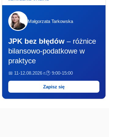
Małgorzata Tarkowska
JPK bez błędów
– różnice
bilansowo-podatkowe w
praktyce
📅 11-12.08.2026 r.
🕐 9:00-15:00
Zapisz się