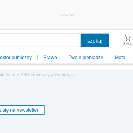
REKLAMA
Sklep
ektor publiczny
Prawo
Twoje pieniądze
Moto
»
»
am firmę
ABC Franczyzy
Franczyza
 się na newsletter