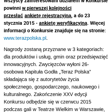
Wszyscy zainteresowani udziałem w Konkursie
powinni
w pierwszej kolejności
przesłać
ankietę rejestracyjną
, a do
23
stycznia 2015
-
ankietę weryfikacyjną
. Więcej
informacji o Konkursie znajduje się na stronie:
.
www.terazpolska.pl
Nagrody zostaną przyznane w 3 kategoriach:
dla produktów i usług, gmin oraz przedsięwzięć
innowacyjnych. Zwycięzców wyłoni 26-
osobowa Kapituła Godła „Teraz Polska”
składająca się z autorytetów życia
społecznego, gospodarczego, naukowego i
kulturalnego. Zakończenie XXV edycji
Konkursu odbędzie się w czerwcu 2015
podczas gali w Teatrze Wielkim w Warszawie,