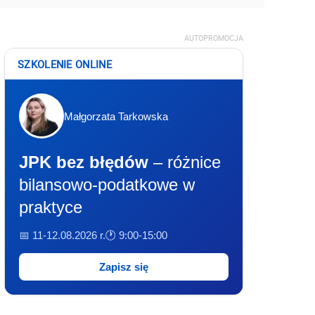
AUTOPROMOCJA
SZKOLENIE ONLINE
Małgorzata Tarkowska
JPK bez błędów
– różnice
bilansowo-podatkowe w
praktyce
📅 11-12.08.2026 r.
🕐 9:00-15:00
Zapisz się