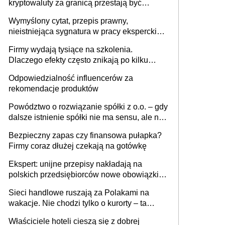
kryptowaluty za granicą przestają być
niewidoczne. I co dalej?
Wymyślony cytat, przepis prawny,
nieistniejąca sygnatura w pracy eksperckiej -
sam zakup ChatGPT to nie wdrożenie AI w
Firmy wydają tysiące na szkolenia.
firmie
Dlaczego efekty często znikają po kilku
tygodniach?
Odpowiedzialność influencerów za
rekomendacje produktów
Powództwo o rozwiązanie spółki z o.o. – gdy
dalsze istnienie spółki nie ma sensu, ale nie
wszyscy wspólnicy są tego zdania
Bezpieczny zapas czy finansowa pułapka?
Firmy coraz dłużej czekają na gotówkę
Ekspert: unijne przepisy nakładają na
polskich przedsiębiorców nowe obowiązki w
zakresie opakowań
Sieci handlowe ruszają za Polakami na
wakacje. Nie chodzi tylko o kurorty – ta
walka o portfele klientów dzieje się także
Właściciele hoteli cieszą się z dobrej
tam, gdzie wielu spędzi urlop po cichu