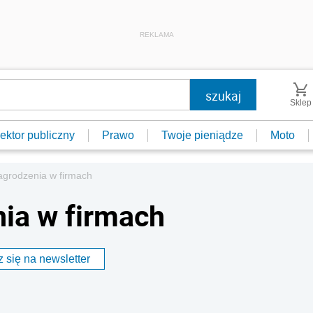
REKLAMA
Sklep
ektor publiczny
Prawo
Twoje pieniądze
Moto
grodzenia w firmach
ia w firmach
 się na newsletter