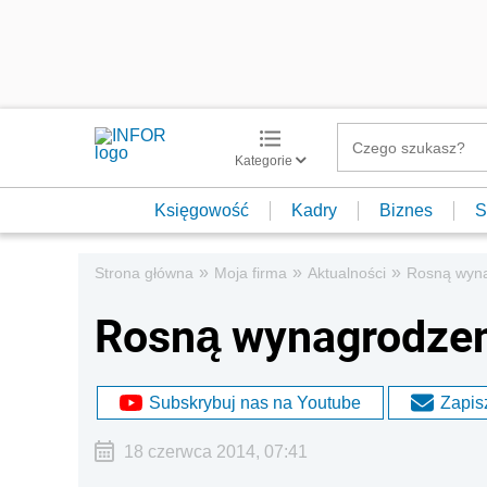
Kategorie
Księgowość
Kadry
Biznes
S
»
»
»
Strona główna
Moja firma
Aktualności
Rosną wyna
Rosną wynagrodzen
Subskrybuj nas na Youtube
Zapisz
18 czerwca 2014, 07:41