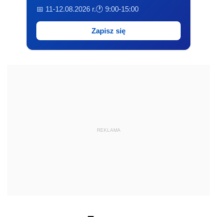
📅 11-12.08.2026 r.
🕐 9:00-15:00
Zapisz się
REKLAMA