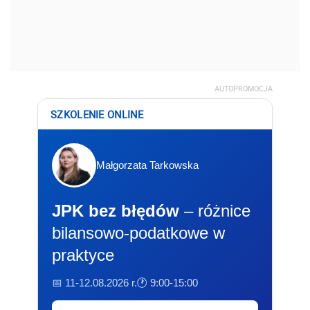
AUTOPROMOCJA
SZKOLENIE ONLINE
Małgorzata Tarkowska
JPK bez błędów
– różnice
bilansowo-podatkowe w
praktyce
📅 11-12.08.2026 r.
🕐 9:00-15:00