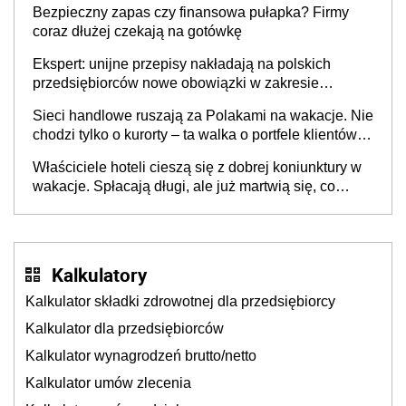
Bezpieczny zapas czy finansowa pułapka? Firmy
coraz dłużej czekają na gotówkę
Ekspert: unijne przepisy nakładają na polskich
przedsiębiorców nowe obowiązki w zakresie
opakowań
Sieci handlowe ruszają za Polakami na wakacje. Nie
chodzi tylko o kurorty – ta walka o portfele klientów
dzieje się także tam, gdzie wielu spędzi urlop po
Właściciele hoteli cieszą się z dobrej koniunktury w
cichu
wakacje. Spłacają długi, ale już martwią się, co
będzie jesienią
Kalkulatory
Kalkulator składki zdrowotnej dla przedsiębiorcy
Kalkulator dla przedsiębiorców
Kalkulator wynagrodzeń brutto/netto
Kalkulator umów zlecenia