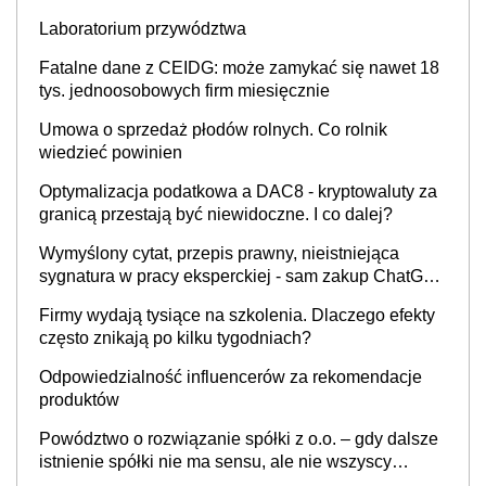
Laboratorium przywództwa
Fatalne dane z CEIDG: może zamykać się nawet 18
tys. jednoosobowych firm miesięcznie
Umowa o sprzedaż płodów rolnych. Co rolnik
wiedzieć powinien
Optymalizacja podatkowa a DAC8 - kryptowaluty za
granicą przestają być niewidoczne. I co dalej?
Wymyślony cytat, przepis prawny, nieistniejąca
sygnatura w pracy eksperckiej - sam zakup ChatGPT
to nie wdrożenie AI w firmie
Firmy wydają tysiące na szkolenia. Dlaczego efekty
często znikają po kilku tygodniach?
Odpowiedzialność influencerów za rekomendacje
produktów
Powództwo o rozwiązanie spółki z o.o. – gdy dalsze
istnienie spółki nie ma sensu, ale nie wszyscy
wspólnicy są tego zdania