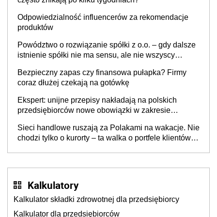
Odpowiedzialność influencerów za rekomendacje
produktów
Powództwo o rozwiązanie spółki z o.o. – gdy dalsze
istnienie spółki nie ma sensu, ale nie wszyscy
wspólnicy są tego zdania
Bezpieczny zapas czy finansowa pułapka? Firmy
coraz dłużej czekają na gotówkę
Ekspert: unijne przepisy nakładają na polskich
przedsiębiorców nowe obowiązki w zakresie
opakowań
Sieci handlowe ruszają za Polakami na wakacje. Nie
chodzi tylko o kurorty – ta walka o portfele klientów
dzieje się także tam, gdzie wielu spędzi urlop po
cichu
Kalkulatory
Kalkulator składki zdrowotnej dla przedsiębiorcy
Kalkulator dla przedsiębiorców