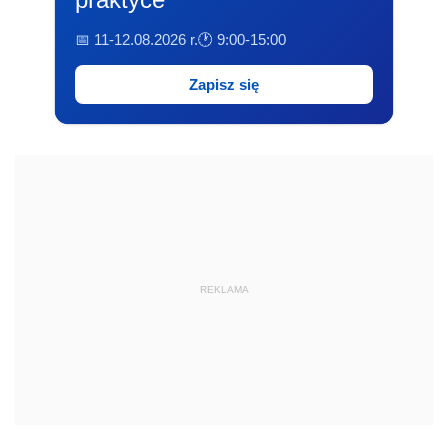
📅 11-12.08.2026 r.
🕐 9:00-15:00
Zapisz się
REKLAMA