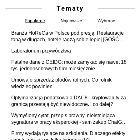
Tematy
Popularne
Najnowsze
Wybrane
Branża HoReCa w Polsce pod presją. Restauracje
toną w długach, hotele radzą sobie lepiej [GOŚĆ
INFOR.PL]
Laboratorium przywództwa
Fatalne dane z CEIDG: może zamykać się nawet 18
tys. jednoosobowych firm miesięcznie
Umowa o sprzedaż płodów rolnych. Co rolnik
wiedzieć powinien
Optymalizacja podatkowa a DAC8 - kryptowaluty za
granicą przestają być niewidoczne. I co dalej?
Wymyślony cytat, przepis prawny, nieistniejąca
sygnatura w pracy eksperckiej - sam zakup ChatGPT
to nie wdrożenie AI w firmie
Firmy wydają tysiące na szkolenia. Dlaczego efekty
często znikają po kilku tygodniach?