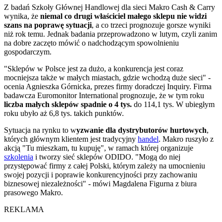
Z badań Szkoły Głównej Handlowej dla sieci Makro Cash & Carry
wynika, że
niemal co drugi właściciel małego sklepu nie widzi
szans na poprawę sytuacji
, a co trzeci prognozuje gorsze wyniki
niż rok temu. Jednak badania przeprowadzono w lutym, czyli zanim
na dobre zaczęto mówić o nadchodzącym spowolnieniu
gospodarczym.
"Sklepów w Polsce jest za dużo, a konkurencja jest coraz
mocniejsza także w małych miastach, gdzie wchodzą duże sieci" -
ocenia Agnieszka Górnicka, prezes firmy doradczej Inquiry. Firma
badawcza Euromonitor International prognozuje, że w tym roku
liczba małych sklepów spadnie o 4 tys.
do 114,1 tys. W ubiegłym
roku ubyło aż 6,8 tys. takich punktów.
Sytuacja na rynku to w
yzwanie dla dystrybutorów hurtowych
,
których głównym klientem jest tradycyjny
handel
. Makro ruszyło z
akcją "Tu mieszkam, tu kupuję", w ramach której organizuje
szkolenia
i tworzy sieć sklepów ODIDO. "Mogą do niej
przystępować firmy z całej Polski, którym zależy na umocnieniu
swojej pozycji i poprawie konkurencyjności przy zachowaniu
biznesowej niezależności" - mówi Magdalena Figurna z biura
prasowego Makro.
REKLAMA