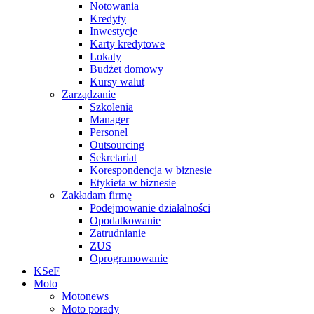
Notowania
Kredyty
Inwestycje
Karty kredytowe
Lokaty
Budżet domowy
Kursy walut
Zarządzanie
Szkolenia
Manager
Personel
Outsourcing
Sekretariat
Korespondencja w biznesie
Etykieta w biznesie
Zakładam firmę
Podejmowanie działalności
Opodatkowanie
Zatrudnianie
ZUS
Oprogramowanie
KSeF
Moto
Motonews
Moto porady