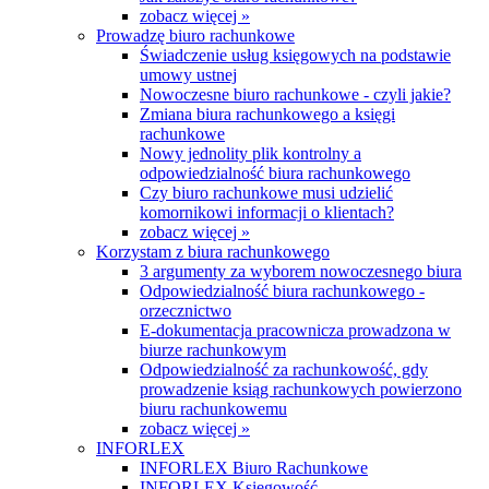
zobacz więcej »
Prowadzę biuro rachunkowe
Świadczenie usług księgowych na podstawie
umowy ustnej
Nowoczesne biuro rachunkowe - czyli jakie?
Zmiana biura rachunkowego a księgi
rachunkowe
Nowy jednolity plik kontrolny a
odpowiedzialność biura rachunkowego
Czy biuro rachunkowe musi udzielić
komornikowi informacji o klientach?
zobacz więcej »
Korzystam z biura rachunkowego
3 argumenty za wyborem nowoczesnego biura
Odpowiedzialność biura rachunkowego -
orzecznictwo
E-dokumentacja pracownicza prowadzona w
biurze rachunkowym
Odpowiedzialność za rachunkowość, gdy
prowadzenie ksiąg rachunkowych powierzono
biuru rachunkowemu
zobacz więcej »
INFORLEX
INFORLEX Biuro Rachunkowe
INFORLEX Księgowość