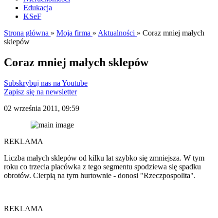
Edukacja
KSeF
Strona główna
»
Moja firma
»
Aktualności
»
Coraz mniej małych
sklepów
Coraz mniej małych sklepów
Subskrybuj nas na Youtube
Zapisz się na newsletter
02 września 2011, 09:59
REKLAMA
Liczba małych sklepów od kilku lat szybko się zmniejsza. W tym
roku co trzecia placówka z tego segmentu spodziewa się spadku
obrotów. Cierpią na tym hurtownie - donosi "Rzeczpospolita".
REKLAMA