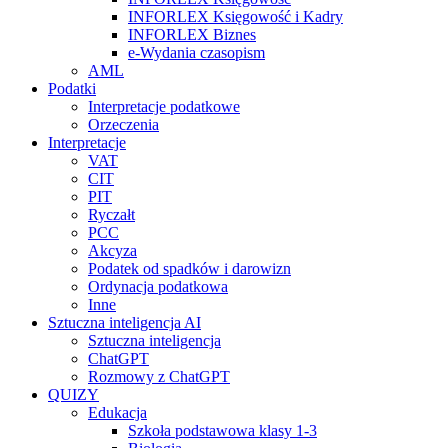
INFORLEX Księgowość i Kadry
INFORLEX Biznes
e-Wydania czasopism
AML
Podatki
Interpretacje podatkowe
Orzeczenia
Interpretacje
VAT
CIT
PIT
Ryczałt
PCC
Akcyza
Podatek od spadków i darowizn
Ordynacja podatkowa
Inne
Sztuczna inteligencja AI
Sztuczna inteligencja
ChatGPT
Rozmowy z ChatGPT
QUIZY
Edukacja
Szkoła podstawowa klasy 1-3