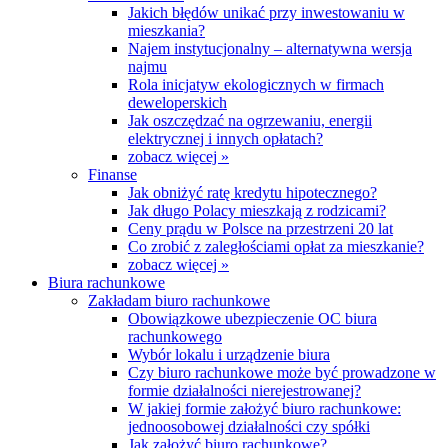
Jakich błędów unikać przy inwestowaniu w
mieszkania?
Najem instytucjonalny – alternatywna wersja
najmu
Rola inicjatyw ekologicznych w firmach
deweloperskich
Jak oszczędzać na ogrzewaniu, energii
elektrycznej i innych opłatach?
zobacz więcej »
Finanse
Jak obniżyć ratę kredytu hipotecznego?
Jak długo Polacy mieszkają z rodzicami?
Ceny prądu w Polsce na przestrzeni 20 lat
Co zrobić z zaległościami opłat za mieszkanie?
zobacz więcej »
Biura rachunkowe
Zakładam biuro rachunkowe
Obowiązkowe ubezpieczenie OC biura
rachunkowego
Wybór lokalu i urządzenie biura
Czy biuro rachunkowe może być prowadzone w
formie działalności nierejestrowanej?
W jakiej formie założyć biuro rachunkowe:
jednoosobowej działalności czy spółki
Jak założyć biuro rachunkowe?