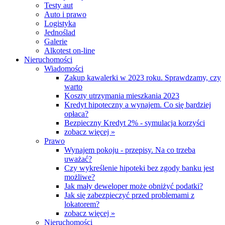
Testy aut
Auto i prawo
Logistyka
Jednoślad
Galerie
Alkotest on-line
Nieruchomości
Wiadomości
Zakup kawalerki w 2023 roku. Sprawdzamy, czy
warto
Koszty utrzymania mieszkania 2023
Kredyt hipoteczny a wynajem. Co się bardziej
opłaca?
Bezpieczny Kredyt 2% - symulacja korzyści
zobacz więcej »
Prawo
Wynajem pokoju - przepisy. Na co trzeba
uważać?
Czy wykreślenie hipoteki bez zgody banku jest
możliwe?
Jak mały deweloper może obniżyć podatki?
Jak się zabezpieczyć przed problemami z
lokatorem?
zobacz więcej »
Nieruchomości