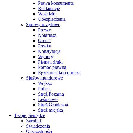
Prawa konsumenta
Reklamacje
W sądzie
Ubezpieczenia
Sprawy urzędowe
Pozwy
Notariusz
Gmina
Powiat
Konstytucja
Wybory
Pisma i druki
Pomoc prawna
Egzekucja komornicza
Służby mundurowe
Wojsko
Policja
Straż Pożarna
Leśnictwo
Straż Graniczna
Straż miejska
Twoje pieniądze
Zarobki
Świadczenia
Oszczędności