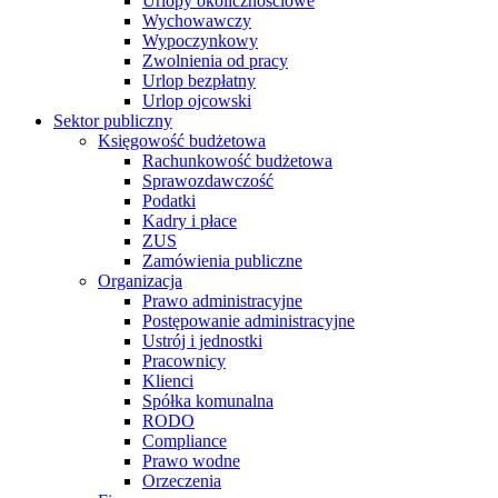
Urlopy okolicznościowe
Wychowawczy
Wypoczynkowy
Zwolnienia od pracy
Urlop bezpłatny
Urlop ojcowski
Sektor publiczny
Księgowość budżetowa
Rachunkowość budżetowa
Sprawozdawczość
Podatki
Kadry i płace
ZUS
Zamówienia publiczne
Organizacja
Prawo administracyjne
Postępowanie administracyjne
Ustrój i jednostki
Pracownicy
Klienci
Spółka komunalna
RODO
Compliance
Prawo wodne
Orzeczenia