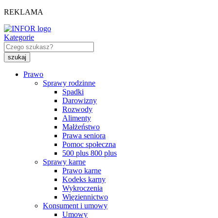
REKLAMA
Kategorie
Prawo
Sprawy rodzinne
Spadki
Darowizny
Rozwody
Alimenty
Małżeństwo
Prawa seniora
Pomoc społeczna
500 plus 800 plus
Sprawy karne
Prawo karne
Kodeks karny
Wykroczenia
Więziennictwo
Konsument i umowy
Umowy