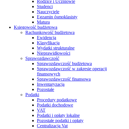
Rodzice i Uczniowie
Studenci
Nauczyciele
Egzamin ósmoklasisty
Matura
Księgowość budżetowa
Rachunkowość budżetowa
Ewidencja
Klasyfikacja
Wydatki strukturalne
Nieprawidłowości
Sprawozdawczość
Sprawozdawczość budżetowa
Sprawozdawczość w zakresie operacji
finansowych
Sprawozdawczość finansowa
Inwentaryzacja
Pozostałe
Podatki
Procedury podatkowe
Podatki dochodowe
VAT
Podatki i opłaty lokalne
Pozostałe podatki i opłaty
Centralizacja Vat