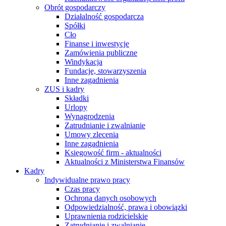
Obrót gospodarczy
Działalność gospodarcza
Spółki
Cło
Finanse i inwestycje
Zamówienia publiczne
Windykacja
Fundacje, stowarzyszenia
Inne zagadnienia
ZUS i kadry
Składki
Urlopy
Wynagrodzenia
Zatrudnianie i zwalnianie
Umowy zlecenia
Inne zagadnienia
Księgowość firm - aktualności
Aktualności z Ministerstwa Finansów
Kadry
Indywidualne prawo pracy
Czas pracy
Ochrona danych osobowych
Odpowiedzialność, prawa i obowiązki
Uprawnienia rodzicielskie
Zatrudnianie i zwalnianie