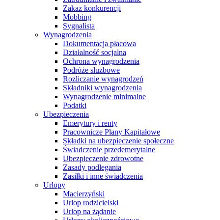
Zakaz konkurencji
Mobbing
Sygnalista
Wynagrodzenia
Dokumentacja płacowa
Działalność socjalna
Ochrona wynagrodzenia
Podróże służbowe
Rozliczanie wynagrodzeń
Składniki wynagrodzenia
Wynagrodzenie minimalne
Podatki
Ubezpieczenia
Emerytury i renty
Pracownicze Plany Kapitałowe
Składki na ubezpieczenie społeczne
Świadczenie przedemerytalne
Ubezpieczenie zdrowotne
Zasady podlegania
Zasiłki i inne świadczenia
Urlopy
Macierzyński
Urlop rodzicielski
Urlop na żądanie