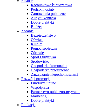
Finanse
Rachunkowość budżetowa
Podatki i opłaty
Zamówienia publiczne
Audyt i kontrola
Dobre praktyki
Budżet
Zadania
Bezpieczeństwo
Oświata
Kultura
Pomoc społeczna
Zdrowie
Sport i turystyka
Środowisko
Gospodarka komunalna
Gospodarka przestrzenna
Zarządzanie nieruchomościami
Rozwój i promocja
Fundusze unijne
Współpraca
Partnerstwo publiczno-prywatne
Marketing
Dobre praktyki
Edukacja