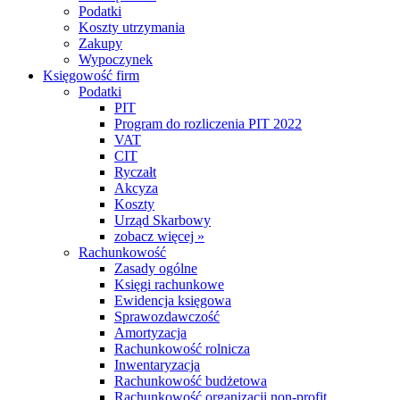
Podatki
Koszty utrzymania
Zakupy
Wypoczynek
Księgowość firm
Podatki
PIT
Program do rozliczenia PIT 2022
VAT
CIT
Ryczałt
Akcyza
Koszty
Urząd Skarbowy
zobacz więcej »
Rachunkowość
Zasady ogólne
Księgi rachunkowe
Ewidencja księgowa
Sprawozdawczość
Amortyzacja
Rachunkowość rolnicza
Inwentaryzacja
Rachunkowość budżetowa
Rachunkowość organizacji non-profit