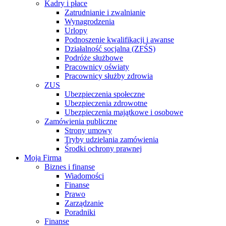
Kadry i płace
Zatrudnianie i zwalnianie
Wynagrodzenia
Urlopy
Podnoszenie kwalifikacji i awanse
Działalność socjalna (ZFŚS)
Podróże służbowe
Pracownicy oświaty
Pracownicy służby zdrowia
ZUS
Ubezpieczenia społeczne
Ubezpieczenia zdrowotne
Ubezpieczenia majątkowe i osobowe
Zamówienia publiczne
Strony umowy
Tryby udzielania zamówienia
Środki ochrony prawnej
Moja Firma
Biznes i finanse
Wiadomości
Finanse
Prawo
Zarządzanie
Poradniki
Finanse