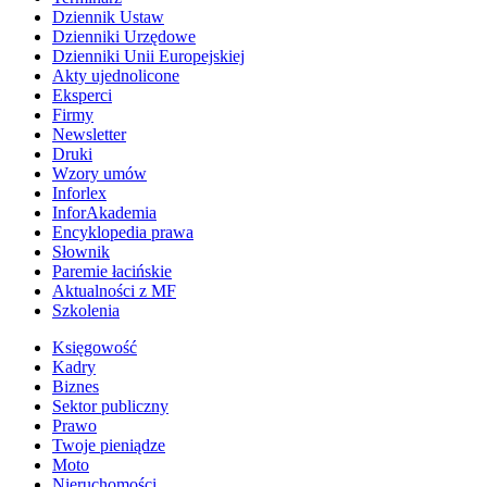
Dziennik Ustaw
Dzienniki Urzędowe
Dzienniki Unii Europejskiej
Akty ujednolicone
Eksperci
Firmy
Newsletter
Druki
Wzory umów
Inforlex
InforAkademia
Encyklopedia prawa
Słownik
Paremie łacińskie
Aktualności z MF
Szkolenia
Księgowość
Kadry
Biznes
Sektor publiczny
Prawo
Twoje pieniądze
Moto
Nieruchomości