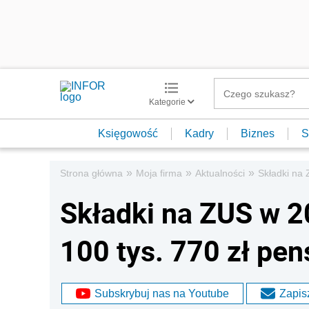
Kategorie
Księgowość
Kadry
Biznes
S
»
»
»
Strona główna
Moja firma
Aktualności
Składki na 
Składki na ZUS w 2
100 tys. 770 zł pens
Subskrybuj nas na Youtube
Zapisz