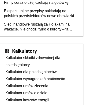
Firmy coraz dłużej czekają na gotówkę
Ekspert: unijne przepisy nakładają na
polskich przedsiębiorców nowe obowiązki w
zakresie opakowań
Sieci handlowe ruszają za Polakami na
wakacje. Nie chodzi tylko o kurorty – ta
walka o portfele klientów dzieje się także
tam, gdzie wielu spędzi urlop po cichu
Kalkulatory
Kalkulator składki zdrowotnej dla
przedsiębiorcy
Kalkulator dla przedsiębiorców
Kalkulator wynagrodzeń brutto/netto
Kalkulator umów zlecenia
Kalkulator umów o dzieło
Kalkulator kosztów energii