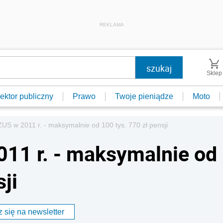
REKLAMA
Sklep
ektor publiczny
Prawo
Twoje pieniądze
Moto
ZUS w 2011 r. - maksymalnie od 100 tys. 770 zł pensji
011 r. - maksymalnie od
ji
 się na newsletter