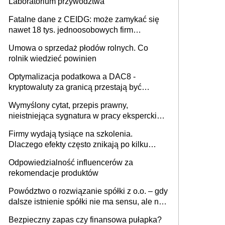
Laboratorium przywództwa
Fatalne dane z CEIDG: może zamykać się
nawet 18 tys. jednoosobowych firm
miesięcznie
Umowa o sprzedaż płodów rolnych. Co
rolnik wiedzieć powinien
Optymalizacja podatkowa a DAC8 -
kryptowaluty za granicą przestają być
niewidoczne. I co dalej?
Wymyślony cytat, przepis prawny,
nieistniejąca sygnatura w pracy eksperckiej -
sam zakup ChatGPT to nie wdrożenie AI w
Firmy wydają tysiące na szkolenia.
firmie
Dlaczego efekty często znikają po kilku
tygodniach?
Odpowiedzialność influencerów za
rekomendacje produktów
Powództwo o rozwiązanie spółki z o.o. – gdy
dalsze istnienie spółki nie ma sensu, ale nie
wszyscy wspólnicy są tego zdania
Bezpieczny zapas czy finansowa pułapka?