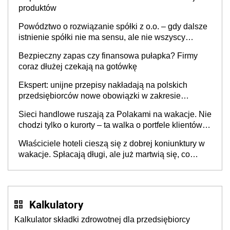
produktów
Powództwo o rozwiązanie spółki z o.o. – gdy dalsze
istnienie spółki nie ma sensu, ale nie wszyscy
wspólnicy są tego zdania
Bezpieczny zapas czy finansowa pułapka? Firmy
coraz dłużej czekają na gotówkę
Ekspert: unijne przepisy nakładają na polskich
przedsiębiorców nowe obowiązki w zakresie
opakowań
Sieci handlowe ruszają za Polakami na wakacje. Nie
chodzi tylko o kurorty – ta walka o portfele klientów
dzieje się także tam, gdzie wielu spędzi urlop po
Właściciele hoteli cieszą się z dobrej koniunktury w
cichu
wakacje. Spłacają długi, ale już martwią się, co
będzie jesienią
Kalkulatory
Kalkulator składki zdrowotnej dla przedsiębiorcy