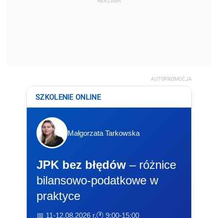
REKLAMA
AUTOPROMOCJA
SZKOLENIE ONLINE
Małgorzata Tarkowska
JPK bez błędów
– różnice
bilansowo-podatkowe w
praktyce
📅 11-12.08.2026 r.
🕐 9:00-15:00